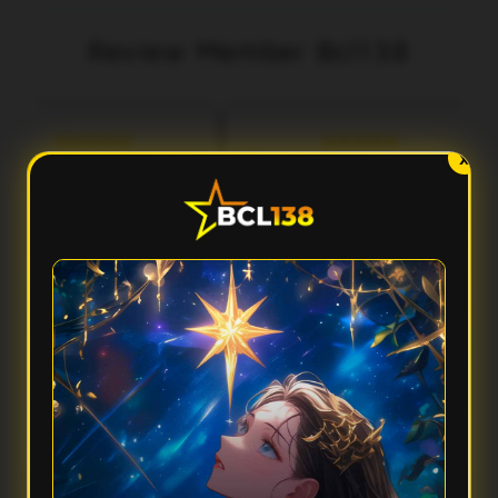
Review Member Bcl138
aka
Fery
3 menit lalu
5 menit lalu
l***
Ilh***
X
Performa Sat Set
Aksesnya Gak Ribet
cl138 terasa ringan banget
Suka sama Bcl138 karena
dipakai. Aksesnya cepat,
tampilannya clean dan gampang
tampilannya modern, dan
dipahami. Dari awal masuk sampai
rpindahan menunya smooth
buka fiturnya semua terasa praktis
tanpa bikin nunggu lama.
dan responsif.
FAQ — Pertanyaan Umum
Kenapa Bcl138 disebut punya performa sat set?
Karena Bcl138 mengutamakan akses yang cepat, sistem