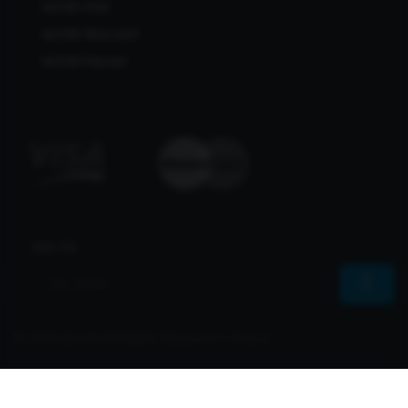
Bcl138 Viral
Bcl138 Alternatif
Bcl138 Maxwin
Join Us
© 2026 Bcl138 All Rights Reserved | Sharvs