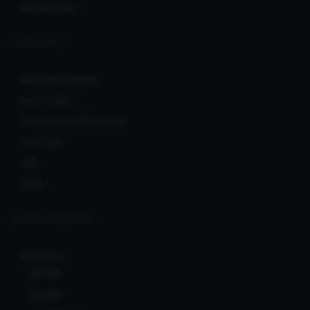
Service Fees
COMMUNITY
Affiliate Program
User Levels
Promotional Resources
RSS feed
API
Blog
CLERKS NETWORK
Ionicware
Bcl138
Bcl138