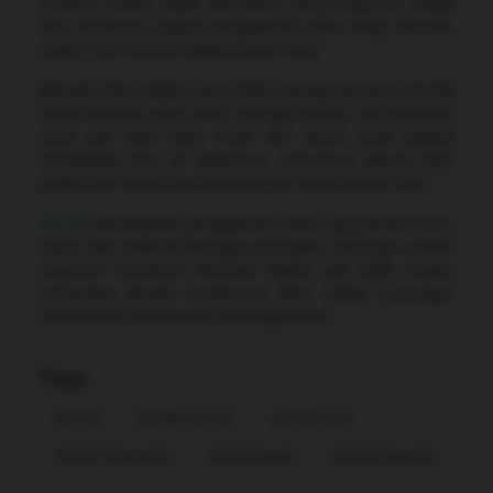
modern, sistem stabil, dan akses yang responsif, setiap
fitur dirancang supaya pengalaman kamu tetap smooth,
ringan, dan nyaman dipakai kapan saja.
Nikmati vibes digital yang lebih mantap bersama Bcl138
lewat tampilan yang clean, navigasi simpel, dan performa
yang gak bikin bete. Mulai dari akses awal sampai
menjelajahi fitur di dalamnya, semuanya dibuat lebih
praktis biar kamu bisa langsung gas tanpa proses ribet.
Bcl138
menawarkan pengalaman online yang terasa fresh,
cepat, dan stabil di berbagai perangkat. Dukungan sistem
responsif membuat aktivitas digital jadi lebih ringan,
sementara desain modernnya bikin setiap kunjungan
terasa lebih nyaman dan enak digunakan.
Tags
Bcl138
Bcl138 Sat Set
Bcl138 Viral
Bcl138 Alternatif
Bcl138 Resmi
Bcl138 Smooth