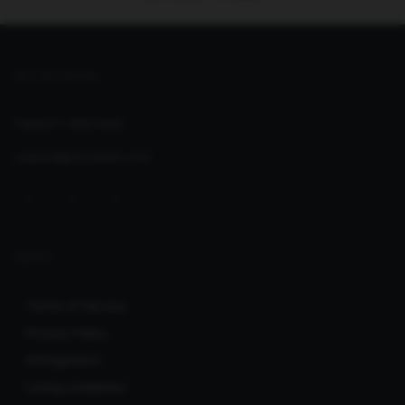
GET IN TOUCH
Support:
Help Desk
support@seoclerks.com
ABOUT
Terms of Service
Privacy Policy
Infringement
Listing Guidelines