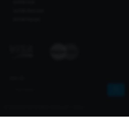
Bcl138 Viral
Bcl138 Alternatif
Bcl138 Maxwin
Join Us
© 2026 Bcl138 All Rights Reserved | Sharvs