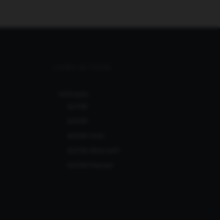
CLERKS NETWORK
Ionicware
Bcl138
Bcl138
Bcl138 Viral
Bcl138 Alternatif
Bcl138 Maxwin