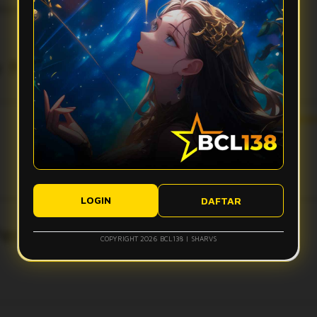
lternatif
Bcl138 Resmi
Bcl138 Smooth
 Member Bcl138
Satria Adi***
5 menit lalu
6
k Ribet
Vibes Modern
mpilannya clean dan
Bcl138 punya tampilan yang rapi dan enak d
al masuk sampai buka
Dipakai lewat HP maupun desktop tetap n
ktis dan responsif.
ringan, dan gak bikin mata cepat cape
LOGIN
DAFTAR
Pertanyaan Umum
COPYRIGHT 2026 BCL138 | SHARVS
bil, dan tampilan ringan sehingga aktivitas digital terasa lebih smo