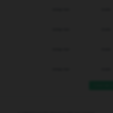
Setiap Hari
Gratis
Setiap Hari
Gratis
Setiap Hari
Gratis
Setiap Hari
Gratis
DAFTAR DI