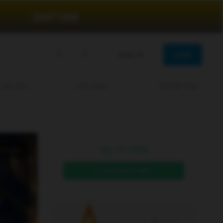
DAFTAR
SIGN IN
JOIN
Link Slot
Link Gacor
Bcl138 Viral
Rp
10.000
DAFTAR DI SINI
Level 4