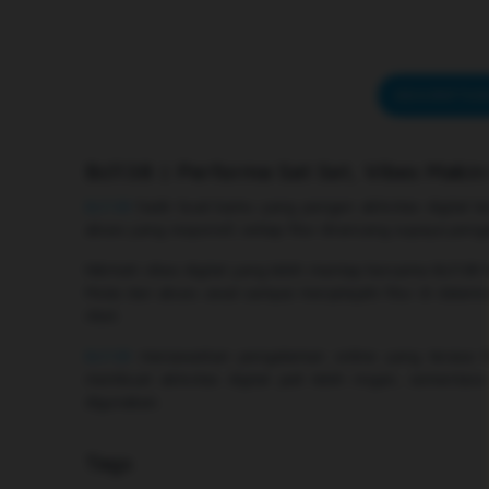
DESCRIPTIO
Bcl138 | Performa Sat Set, Vibes Maki
Bcl138
hadir buat kamu yang pengen aktivitas digital te
akses yang responsif, setiap fitur dirancang supaya pen
Nikmati vibes digital yang lebih mantap bersama Bcl138 
Mulai dari akses awal sampai menjelajahi fitur di dalam
ribet.
Bcl138
menawarkan pengalaman online yang terasa fre
membuat aktivitas digital jadi lebih ringan, sementa
digunakan.
Tags