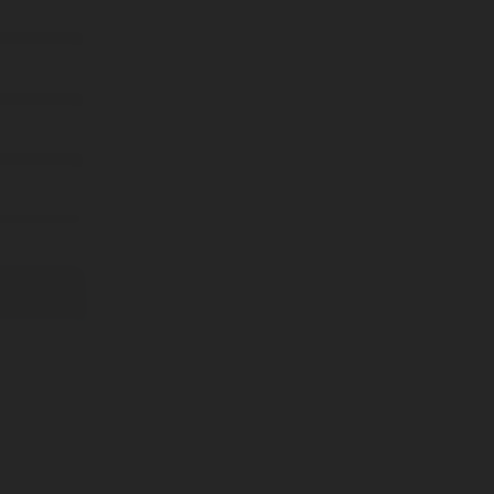
na terasa
 rapi dan
p bisa
pa merasa