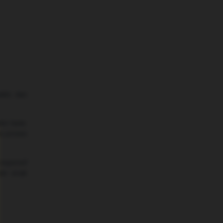
abil, dan
kin bete.
pa proses
esponsif
dan enak