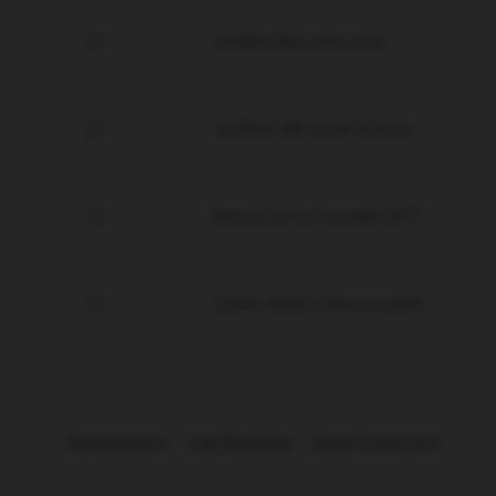
Proteksi data anti-spam.
Verifikasi WD instan & aman.
Backup server otomatis 24/7.
Sistem deteksi intrusi proaktif.
Marketplace
Link Building
Blog Comments