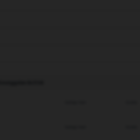
banyak hambatan.
 fitur yang mudah diakses. Kombinasi ini membuat pengalaman penggu
 nyaman dan gak bikin bete.
lewat smartphone, tablet, maupun desktop, sehingga tampilannya tetap
n di berbagai ukuran layar.
etap berjalan lebih optimal, meskipun kualitas koneksi pengguna teta
i kecepatan pengalaman digital.
gar pengguna baru bisa memahami alur akses dengan lebih mudah tan
ribet.
Keunggulan Bcl138
Setiap Hari
Gratis
Setiap Hari
Gratis