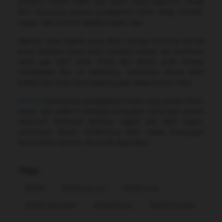
modern, sistem stabil, dan akses yang responsif, setiap
fitur dirancang supaya pengalaman kamu tetap smooth,
ringan, dan nyaman dipakai kapan saja.
Nikmati vibes digital yang lebih mantap bersama Bcl138
lewat tampilan yang clean, navigasi simpel, dan performa
yang gak bikin bete. Mulai dari akses awal sampai
menjelajahi fitur di dalamnya, semuanya dibuat lebih
praktis biar kamu bisa langsung gas tanpa proses ribet.
Bcl138
menawarkan pengalaman online yang terasa fresh,
cepat, dan stabil di berbagai perangkat. Dukungan sistem
responsif membuat aktivitas digital jadi lebih ringan,
sementara desain modernnya bikin setiap kunjungan
terasa lebih nyaman dan enak digunakan.
Tags
Bcl138
Bcl138 Sat Set
Bcl138 Viral
Bcl138 Alternatif
Bcl138 Resmi
Bcl138 Smooth