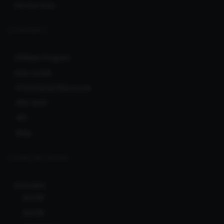
Service Fees
COMMUNITY
Affiliate Program
User Levels
Promotional Resources
RSS feed
API
Blog
CLERKS NETWORK
Ionicware
Bcl138
Bcl138