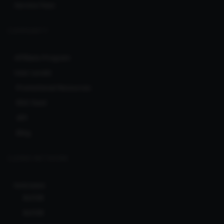
Service Fees
COMMUNITY
Affiliate Program
User Levels
Promotional Resources
RSS feed
API
Blog
CLERKS NETWORK
Ionicware
Bcl138
Bcl138