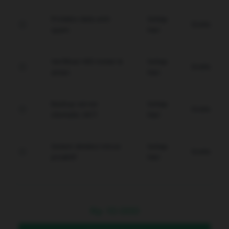
Proteksi data anti-
Setiap
Gratis
spam.
Hari
Verifikasi WD instan &
Setiap
Gratis
aman.
Hari
Backup server
Setiap
Gratis
otomatis 24/7.
Hari
Sistem deteksi intrusi
Setiap
Gratis
proaktif.
Hari
Rp
10.000