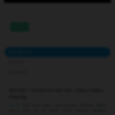
233
DESCRIPTION
REVIEWS
COMMENTS
Bcl138 | Performa Sat Set, Vibes Makin
Mantap
Bcl138
hadir buat kamu yang pengen aktivitas digital
terasa lebih sat set tanpa drama. Dengan tampilan