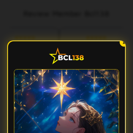
Review Member Bcl138
aka
Fery
3 menit lalu
5 menit lalu
l***
Ilh***
X
Performa Sat Set
Aksesnya Gak Ribet
cl138 terasa ringan banget
Suka sama Bcl138 karena
dipakai. Aksesnya cepat,
tampilannya clean dan gampang
tampilannya modern, dan
dipahami. Dari awal masuk sampai
rpindahan menunya smooth
buka fiturnya semua terasa praktis
tanpa bikin nunggu lama.
dan responsif.
FAQ — Pertanyaan Umum
Kenapa Bcl138 disebut punya performa sat set?
Karena Bcl138 mengutamakan akses yang cepat, sistem