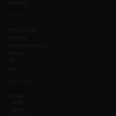
Service Fees
COMMUNITY
Affiliate Program
User Levels
Promotional Resources
RSS feed
API
Blog
CLERKS NETWORK
Ionicware
Bcl138
Bcl138