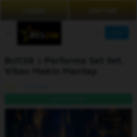
LOGIN
DAFTAR
JOIN
Bcl138 | Performa Sat Set,
Vibes Makin Mantap
99.5% (976)
DAFTAR DI SINI