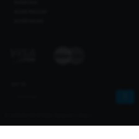
Bcl138 Viral
Bcl138 Alternatif
Bcl138 Maxwin
Join Us
© 2026 Bcl138 All Rights Reserved | Sharvs