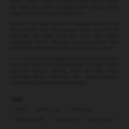
modern, sistem stabil, dan akses yang responsif, setiap
fitur dirancang supaya pengalaman kamu tetap smooth,
ringan, dan nyaman dipakai kapan saja.
Nikmati vibes digital yang lebih mantap bersama Bcl138
lewat tampilan yang clean, navigasi simpel, dan performa
yang gak bikin bete. Mulai dari akses awal sampai
menjelajahi fitur di dalamnya, semuanya dibuat lebih
praktis biar kamu bisa langsung gas tanpa proses ribet.
Bcl138
menawarkan pengalaman online yang terasa fresh,
cepat, dan stabil di berbagai perangkat. Dukungan sistem
responsif membuat aktivitas digital jadi lebih ringan,
sementara desain modernnya bikin setiap kunjungan
terasa lebih nyaman dan enak digunakan.
Tags
Bcl138
Bcl138 Sat Set
Bcl138 Viral
Bcl138 Alternatif
Bcl138 Resmi
Bcl138 Smooth