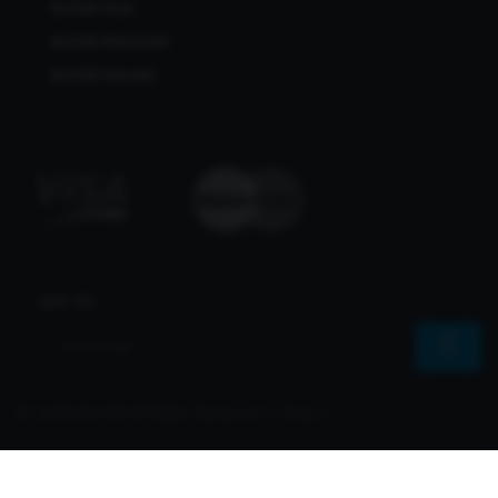
Bcl138 Viral
Bcl138 Alternatif
Bcl138 Maxwin
Join Us
© 2026 Bcl138 All Rights Reserved | Sharvs