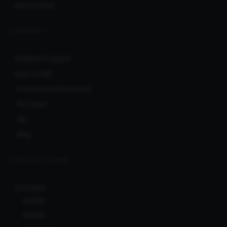
Service Fees
COMMUNITY
Affiliate Program
User Levels
Promotional Resources
RSS feed
API
Blog
CLERKS NETWORK
Ionicware
Bcl138
Bcl138