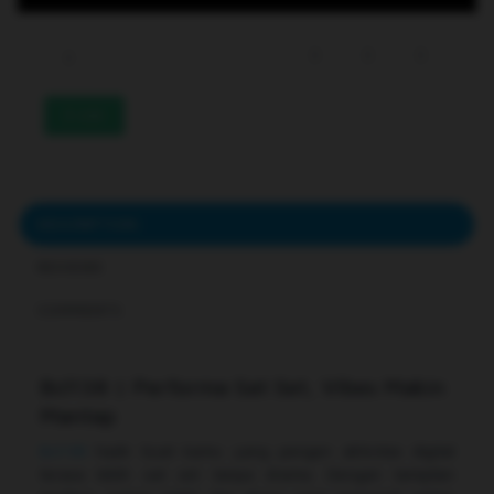
233
DESCRIPTION
REVIEWS
COMMENTS
Bcl138 | Performa Sat Set, Vibes Makin
Mantap
Bcl138
hadir buat kamu yang pengen aktivitas digital
terasa lebih sat set tanpa drama. Dengan tampilan