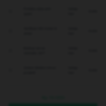
Proteksi data anti-
Setiap
Gratis
spam.
Hari
Verifikasi WD instan &
Setiap
Gratis
aman.
Hari
Backup server
Setiap
Gratis
otomatis 24/7.
Hari
Sistem deteksi intrusi
Setiap
Gratis
proaktif.
Hari
Rp
10.000