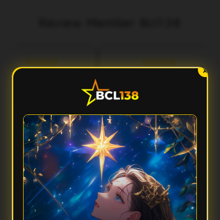
Review Member Bcl138
aka
Fery
3 menit lalu
5 menit lalu
l***
Ilh***
X
Performa Sat Set
Aksesnya Gak Ribet
cl138 terasa ringan banget
Suka sama Bcl138 karena
dipakai. Aksesnya cepat,
tampilannya clean dan gampang
tampilannya modern, dan
dipahami. Dari awal masuk sampai
rpindahan menunya smooth
buka fiturnya semua terasa praktis
tanpa bikin nunggu lama.
dan responsif.
FAQ — Pertanyaan Umum
Kenapa Bcl138 disebut punya performa sat set?
Karena Bcl138 mengutamakan akses yang cepat, sistem