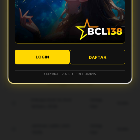
Apa yang bikin vibes Bcl138 terasa makin mantap?
stabil, dan tampilan ringan sehingga aktivitas digital terasa
lebih smooth tanpa banyak hambatan.
Bcl138 hadir dengan desain modern, navigasi simpel, dan
Apakah Bcl138 nyaman digunakan di perangkat mobile?
fitur yang mudah diakses. Kombinasi ini membuat
pengalaman pengguna terasa lebih nyaman dan gak bikin
Ya, Bcl138 dirancang agar tetap responsif saat diakses
bete.
Bagaimana performa Bcl138 saat koneksi kurang ideal?
lewat smartphone, tablet, maupun desktop, sehingga
tampilannya tetap rapi dan ringan di berbagai ukuran layar.
Sistem Bcl138 dibuat responsif untuk membantu akses tetap
Apakah tampilan Bcl138 mudah dipahami pengguna baru?
berjalan lebih optimal, meskipun kualitas koneksi pengguna
LOGIN
DAFTAR
tetap bisa memengaruhi kecepatan pengalaman digital.
Ya, tampilan Bcl138 dibuat modern, clean, dan simpel agar
pengguna baru bisa memahami alur akses dengan lebih
COPYRIGHT 2026 BCL138 | SHARVS
mudah tanpa merasa ribet.
Keunggulan Bcl138
Enkripsi End-to-End
Setiap
Gratis
terbaru 2026.
Hari
Jaminan saldo utuh
Setiap
Gratis
100%.
Hari