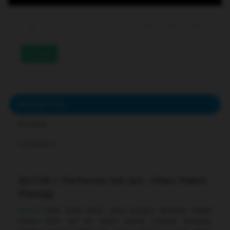
233
DESCRIPTION
REVIEWS
COMMENTS
Bcl138 | Performa Sat Set, Vibes Makin
Mantap
Bcl138
hadir buat kamu yang pengen aktivitas digital
terasa lebih sat set tanpa drama. Dengan tampilan