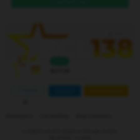
DAFTAR DI SINI
Level 4
Online
Bcl138
Joined Jan 01 2026
FOLLOW
CONTACT
CUSTOM ORDER
Marketplace
Link Building
Blog Comments
is ranked
5
out of
5
. Based on
250
user reviews.
Rp
10.000
-
In stock