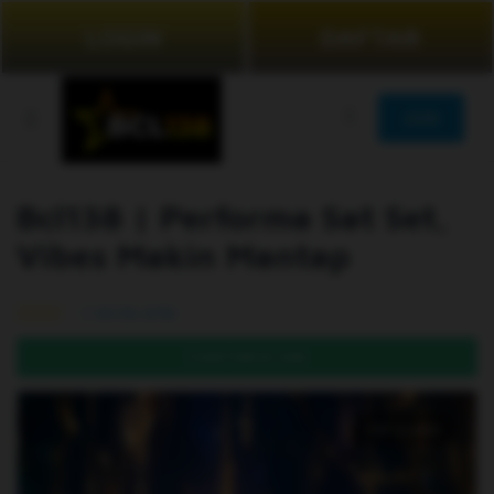
LOGIN
DAFTAR
JOIN
Bcl138 | Performa Sat Set,
Vibes Makin Mantap
99.5% (976)
DAFTAR DI SINI