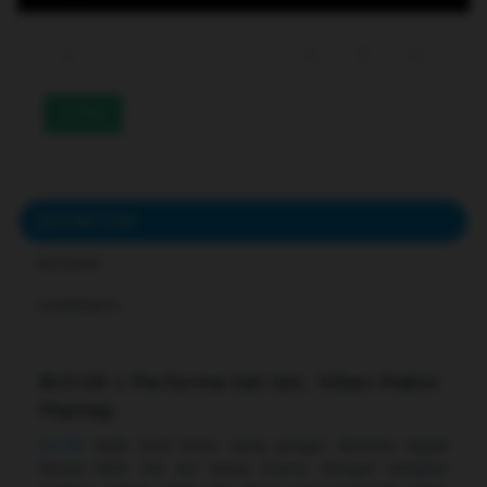
233
DESCRIPTION
REVIEWS
COMMENTS
Bcl138 | Performa Sat Set, Vibes Makin
Mantap
Bcl138
hadir buat kamu yang pengen aktivitas digital
terasa lebih sat set tanpa drama. Dengan tampilan