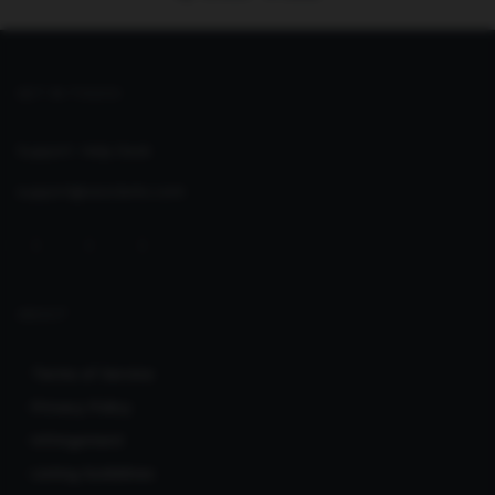
GET IN TOUCH
Support:
Help Desk
support@seoclerks.com
ABOUT
Terms of Service
Privacy Policy
Infringement
Listing Guidelines