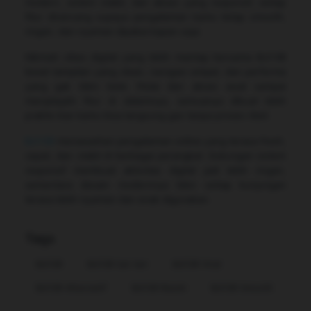
modern, sistem stabil, dan akses yang responsif, setiap
fitur dirancang supaya pengalaman kamu tetap smooth,
ringan, dan nyaman dipakai kapan saja.
Nikmati vibes digital yang lebih mantap bersama Bcl138
lewat tampilan yang clean, navigasi simpel, dan performa
yang gak bikin bete. Mulai dari akses awal sampai
menjelajahi fitur di dalamnya, semuanya dibuat lebih
praktis biar kamu bisa langsung gas tanpa proses ribet.
Bcl138
menawarkan pengalaman online yang terasa fresh,
cepat, dan stabil di berbagai perangkat. Dukungan sistem
responsif membuat aktivitas digital jadi lebih ringan,
sementara desain modernnya bikin setiap kunjungan
terasa lebih nyaman dan enak digunakan.
Tags
Bcl138
Bcl138 Sat Set
Bcl138 Viral
Bcl138 Alternatif
Bcl138 Resmi
Bcl138 Smooth