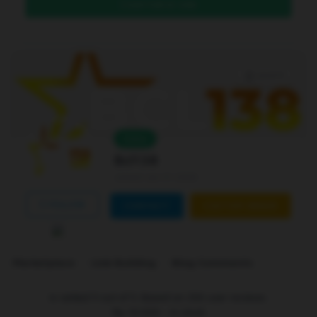
DAFTAR DI SINI
Level 4
Online
Bcl138
Joined Jan 01 2026
FOLLOW
CONTACT
CUSTOM ORDER
Marketplace
Link Building
Blog Comments
is ranked
5
out of
5
. Based on
250
user reviews.
Rp
10.000
-
In stock