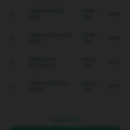
Proteksi data anti-
Setiap
Gratis
spam.
Hari
Verifikasi WD instan &
Setiap
Gratis
aman.
Hari
Backup server
Setiap
Gratis
otomatis 24/7.
Hari
Sistem deteksi intrusi
Setiap
Gratis
proaktif.
Hari
Rp
10.000