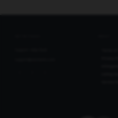
GET IN TOUCH
ABOUT
Support:
Help Desk
Terms of 
Privacy P
support@seoclerks.com
Infringe
Listing Gu
Service F