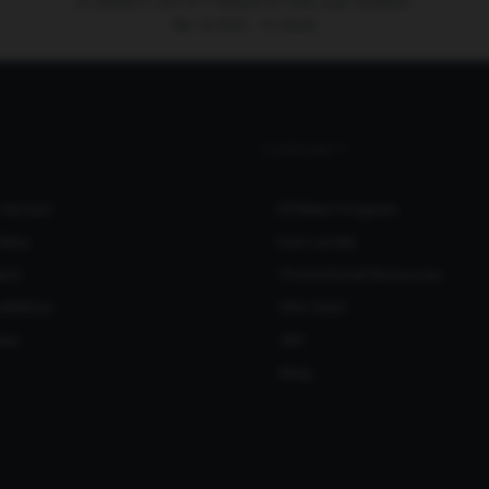
is ranked
5
out of
5
. Based on
250
user reviews.
Rp
10.000
-
In stock
COMMUNITY
Service
Affiliate Program
olicy
User Levels
ment
Promotional Resources
idelines
RSS feed
ees
API
Blog