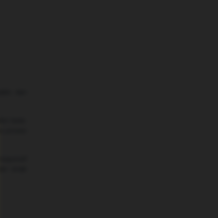
abil, dan
kin bete.
pa proses
esponsif
dan enak