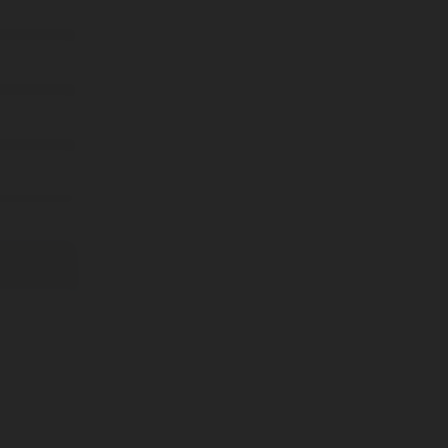
na terasa
 rapi dan
p bisa
pa merasa