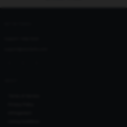
GET IN TOUCH
Support:
Help Desk
support@seoclerks.com
ABOUT
Terms of Service
Privacy Policy
Infringement
Listing Guidelines