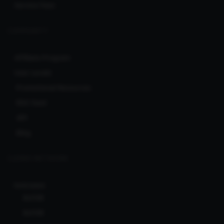
Service Fees
COMMUNITY
Affiliate Program
User Levels
Promotional Resources
RSS feed
API
Blog
CLERKS NETWORK
Ionicware
Bcl138
Bcl138