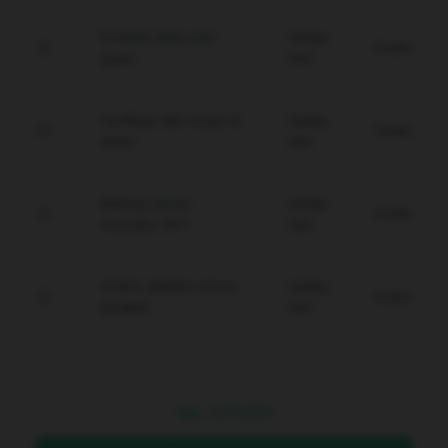
Proteksi data anti-
Setiap
Gratis
spam.
Hari
Verifikasi WD instan &
Setiap
Gratis
aman.
Hari
Backup server
Setiap
Gratis
otomatis 24/7.
Hari
Sistem deteksi intrusi
Setiap
Gratis
proaktif.
Hari
Rp
10.000