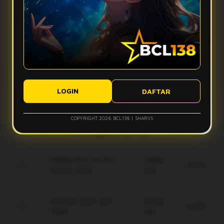
Apa yang bikin vibes Bcl138 terasa makin mantap?
stabil, dan tampilan ringan sehingga aktivitas digital terasa
lebih smooth tanpa banyak hambatan.
Bcl138 hadir dengan desain modern, navigasi simpel, dan
Apakah Bcl138 nyaman digunakan di perangkat mobile?
fitur yang mudah diakses. Kombinasi ini membuat
pengalaman pengguna terasa lebih nyaman dan gak bikin
Ya, Bcl138 dirancang agar tetap responsif saat diakses
bete.
Bagaimana performa Bcl138 saat koneksi kurang ideal?
lewat smartphone, tablet, maupun desktop, sehingga
tampilannya tetap rapi dan ringan di berbagai ukuran layar.
Sistem Bcl138 dibuat responsif untuk membantu akses tetap
Apakah tampilan Bcl138 mudah dipahami pengguna baru?
berjalan lebih optimal, meskipun kualitas koneksi pengguna
LOGIN
DAFTAR
tetap bisa memengaruhi kecepatan pengalaman digital.
Ya, tampilan Bcl138 dibuat modern, clean, dan simpel agar
pengguna baru bisa memahami alur akses dengan lebih
COPYRIGHT 2026 BCL138 | SHARVS
mudah tanpa merasa ribet.
Keunggulan Bcl138
Enkripsi End-to-End
Setiap
Gratis
terbaru 2026.
Hari
Jaminan saldo utuh
Setiap
Gratis
100%.
Hari