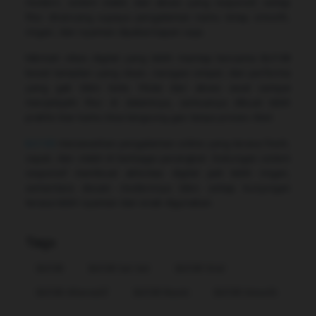
modern, sistem stabil, dan akses yang responsif, setiap
fitur dirancang supaya pengalaman kamu tetap smooth,
ringan, dan nyaman dipakai kapan saja.
Nikmati vibes digital yang lebih mantap bersama Bcl138
lewat tampilan yang clean, navigasi simpel, dan performa
yang gak bikin bete. Mulai dari akses awal sampai
menjelajahi fitur di dalamnya, semuanya dibuat lebih
praktis biar kamu bisa langsung gas tanpa proses ribet.
Bcl138
menawarkan pengalaman online yang terasa fresh,
cepat, dan stabil di berbagai perangkat. Dukungan sistem
responsif membuat aktivitas digital jadi lebih ringan,
sementara desain modernnya bikin setiap kunjungan
terasa lebih nyaman dan enak digunakan.
Tags
Bcl138
Bcl138 Sat Set
Bcl138 Viral
Bcl138 Alternatif
Bcl138 Resmi
Bcl138 Smooth