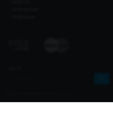
Bcl138 Viral
Bcl138 Alternatif
Bcl138 Maxwin
Join Us
© 2026 Bcl138 All Rights Reserved | Sharvs