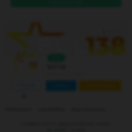
DAFTAR DI SINI
Level 4
Online
Bcl138
Joined Jan 01 2026
FOLLOW
CONTACT
CUSTOM ORDER
Marketplace
Link Building
Blog Comments
is ranked
5
out of
5
. Based on
250
user reviews.
Rp
10.000
-
In stock