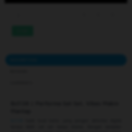
233
DESCRIPTION
REVIEWS
COMMENTS
Bcl138 | Performa Sat Set, Vibes Makin
Mantap
Bcl138
hadir buat kamu yang pengen aktivitas digital
terasa lebih sat set tanpa drama. Dengan tampilan