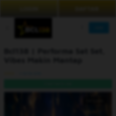
LOGIN
DAFTAR
JOIN
Bcl138 | Performa Sat Set,
Vibes Makin Mantap
99.5% (976)
DAFTAR DI SINI