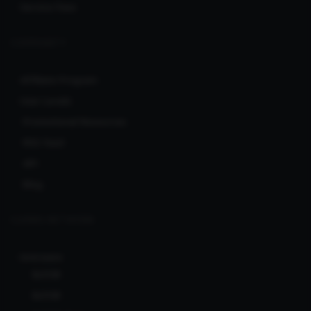
Service Fees
COMMUNITY
Affiliate Program
User Levels
Promotional Resources
RSS feed
API
Blog
CLERKS NETWORK
Ionicware
Bcl138
Bcl138