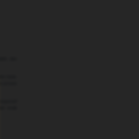
abil, dan
kin bete.
pa proses
esponsif
dan enak