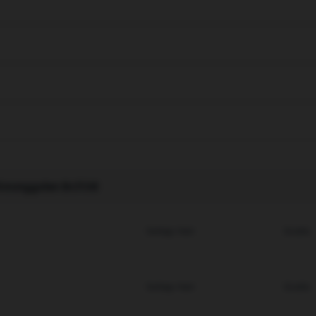
banyak hambatan.
 fitur yang mudah diakses. Kombinasi ini membuat pengalaman penggu
 nyaman dan gak bikin bete.
lewat smartphone, tablet, maupun desktop, sehingga tampilannya tetap
n di berbagai ukuran layar.
etap berjalan lebih optimal, meskipun kualitas koneksi pengguna teta
i kecepatan pengalaman digital.
gar pengguna baru bisa memahami alur akses dengan lebih mudah tan
ribet.
Keunggulan Bcl138
Setiap Hari
Gratis
Setiap Hari
Gratis