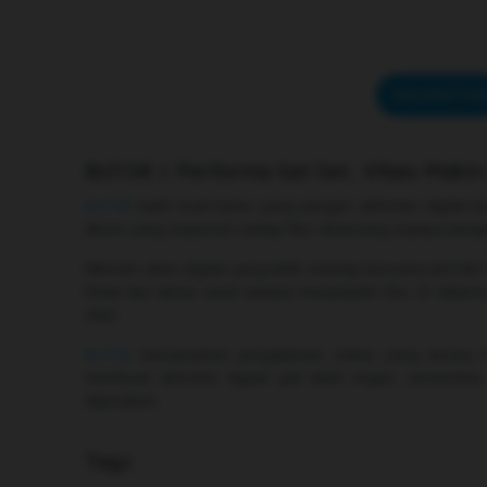
DESCRIPTIO
Bcl138 | Performa Sat Set, Vibes Maki
Bcl138
hadir buat kamu yang pengen aktivitas digital te
akses yang responsif, setiap fitur dirancang supaya pen
Nikmati vibes digital yang lebih mantap bersama Bcl138 
Mulai dari akses awal sampai menjelajahi fitur di dalam
ribet.
Bcl138
menawarkan pengalaman online yang terasa fre
membuat aktivitas digital jadi lebih ringan, sementa
digunakan.
Tags