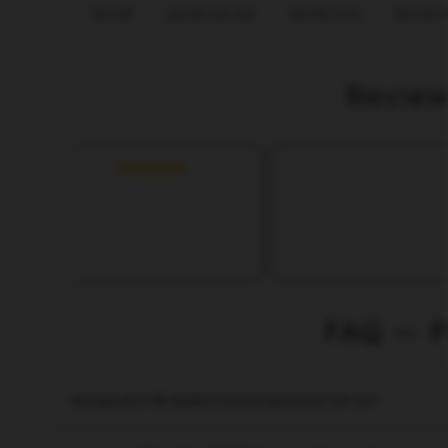
Bcl138
Bcl138 Sat Set
Bcl138 Viral
Bcl138 A
Review
Fery Ilh***
3 menit lalu
Performa Sat Set
Aksesnya Ga
ingan banget dipakai. Aksesnya cepat,
Suka sama Bcl138 karena ta
 modern, dan perpindahan menunya
gampang dipahami. Dari aw
h tanpa bikin nunggu lama.
fiturnya semua terasa pra
FAQ — 
Kenapa Bcl138 disebut punya performa sat set?
Karena Bcl138 mengutamakan akses yang cepat, sistem sta