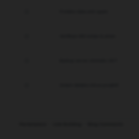
Proteksi data anti-spam.
Verifikasi WD instan & aman.
Backup server otomatis 24/7.
Sistem deteksi intrusi proaktif.
Marketplace
Link Building
Blog Comments