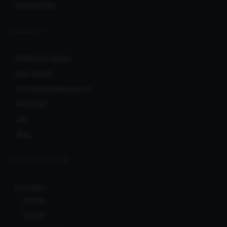
Service Fees
COMMUNITY
Affiliate Program
User Levels
Promotional Resources
RSS feed
API
Blog
CLERKS NETWORK
Ionicware
Bcl138
Bcl138