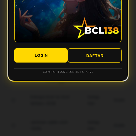
Apa yang bikin vibes Bcl138 terasa makin mantap?
stabil, dan tampilan ringan sehingga aktivitas digital terasa
lebih smooth tanpa banyak hambatan.
Bcl138 hadir dengan desain modern, navigasi simpel, dan
Apakah Bcl138 nyaman digunakan di perangkat mobile?
fitur yang mudah diakses. Kombinasi ini membuat
pengalaman pengguna terasa lebih nyaman dan gak bikin
Ya, Bcl138 dirancang agar tetap responsif saat diakses
bete.
Bagaimana performa Bcl138 saat koneksi kurang ideal?
lewat smartphone, tablet, maupun desktop, sehingga
tampilannya tetap rapi dan ringan di berbagai ukuran layar.
Sistem Bcl138 dibuat responsif untuk membantu akses tetap
Apakah tampilan Bcl138 mudah dipahami pengguna baru?
berjalan lebih optimal, meskipun kualitas koneksi pengguna
LOGIN
DAFTAR
tetap bisa memengaruhi kecepatan pengalaman digital.
Ya, tampilan Bcl138 dibuat modern, clean, dan simpel agar
pengguna baru bisa memahami alur akses dengan lebih
COPYRIGHT 2026 BCL138 | SHARVS
mudah tanpa merasa ribet.
Keunggulan Bcl138
Enkripsi End-to-End
Setiap
Gratis
terbaru 2026.
Hari
Jaminan saldo utuh
Setiap
Gratis
100%.
Hari