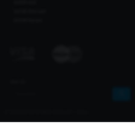
Bcl138 Viral
Bcl138 Alternatif
Bcl138 Maxwin
Join Us
© 2026 Bcl138 All Rights Reserved | Sharvs