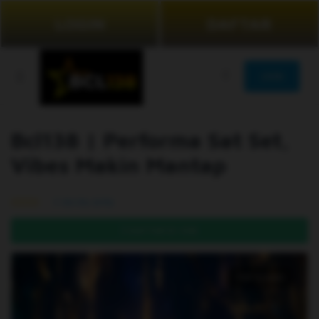
LOGIN
DAFTAR
JOIN
Bcl138 | Performa Sat Set,
Vibes Makin Mantap
99.5% (976)
DAFTAR DI SINI