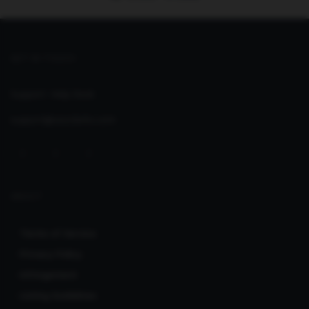
GET IN TOUCH
Support:
Help Desk
support@seoclerks.com
ABOUT
Terms of Service
Privacy Policy
Infringement
Listing Guidelines