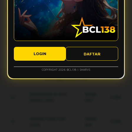
Apa yang bikin vibes Bcl138 terasa makin mantap?
stabil, dan tampilan ringan sehingga aktivitas digital terasa
lebih smooth tanpa banyak hambatan.
Bcl138 hadir dengan desain modern, navigasi simpel, dan
Apakah Bcl138 nyaman digunakan di perangkat mobile?
fitur yang mudah diakses. Kombinasi ini membuat
pengalaman pengguna terasa lebih nyaman dan gak bikin
Ya, Bcl138 dirancang agar tetap responsif saat diakses
bete.
Bagaimana performa Bcl138 saat koneksi kurang ideal?
lewat smartphone, tablet, maupun desktop, sehingga
tampilannya tetap rapi dan ringan di berbagai ukuran layar.
Sistem Bcl138 dibuat responsif untuk membantu akses tetap
Apakah tampilan Bcl138 mudah dipahami pengguna baru?
berjalan lebih optimal, meskipun kualitas koneksi pengguna
LOGIN
DAFTAR
tetap bisa memengaruhi kecepatan pengalaman digital.
Ya, tampilan Bcl138 dibuat modern, clean, dan simpel agar
pengguna baru bisa memahami alur akses dengan lebih
COPYRIGHT 2026 BCL138 | SHARVS
mudah tanpa merasa ribet.
Keunggulan Bcl138
Enkripsi End-to-End
Setiap
Gratis
terbaru 2026.
Hari
Jaminan saldo utuh
Setiap
Gratis
100%.
Hari