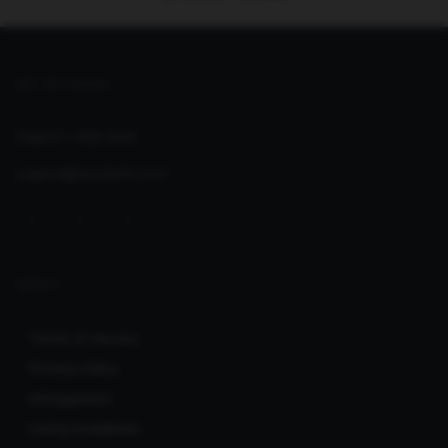
GET IN TOUCH
Support:
Help Desk
support@seoclerks.com
ABOUT
Terms of Service
Privacy Policy
Infringement
Listing Guidelines