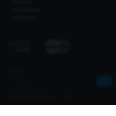
Bcl138 Viral
Bcl138 Alternatif
Bcl138 Maxwin
Join Us
© 2026 Bcl138 All Rights Reserved | Sharvs