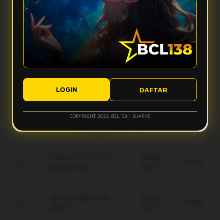
Apa yang bikin vibes Bcl138 terasa makin mantap?
stabil, dan tampilan ringan sehingga aktivitas digital terasa
lebih smooth tanpa banyak hambatan.
Bcl138 hadir dengan desain modern, navigasi simpel, dan
Apakah Bcl138 nyaman digunakan di perangkat mobile?
fitur yang mudah diakses. Kombinasi ini membuat
pengalaman pengguna terasa lebih nyaman dan gak bikin
Ya, Bcl138 dirancang agar tetap responsif saat diakses
bete.
Bagaimana performa Bcl138 saat koneksi kurang ideal?
lewat smartphone, tablet, maupun desktop, sehingga
tampilannya tetap rapi dan ringan di berbagai ukuran layar.
Sistem Bcl138 dibuat responsif untuk membantu akses tetap
Apakah tampilan Bcl138 mudah dipahami pengguna baru?
berjalan lebih optimal, meskipun kualitas koneksi pengguna
LOGIN
DAFTAR
tetap bisa memengaruhi kecepatan pengalaman digital.
Ya, tampilan Bcl138 dibuat modern, clean, dan simpel agar
pengguna baru bisa memahami alur akses dengan lebih
COPYRIGHT 2026 BCL138 | SHARVS
mudah tanpa merasa ribet.
Keunggulan Bcl138
Enkripsi End-to-End
Setiap
Gratis
terbaru 2026.
Hari
Jaminan saldo utuh
Setiap
Gratis
100%.
Hari