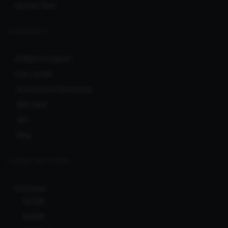
Service Fees
COMMUNITY
Affiliate Program
User Levels
Promotional Resources
RSS feed
API
Blog
CLERKS NETWORK
Ionicware
Bcl138
Bcl138