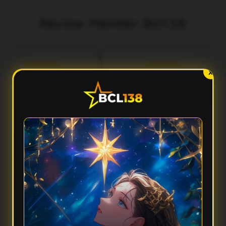
Review Member Bcl138
aka
Fery
3 menit lalu
5 menit lalu
l***
Ilh***
X
Performa Sat Set
Aksesnya Gak Ribet
cl138 terasa ringan banget
Suka sama Bcl138 karena
dipakai. Aksesnya cepat,
tampilannya clean dan gampang
tampilannya modern, dan
dipahami. Dari awal masuk sampai
rpindahan menunya smooth
buka fiturnya semua terasa praktis
tanpa bikin nunggu lama.
dan responsif.
FAQ — Pertanyaan Umum
Kenapa Bcl138 disebut punya performa sat set?
Karena Bcl138 mengutamakan akses yang cepat, sistem