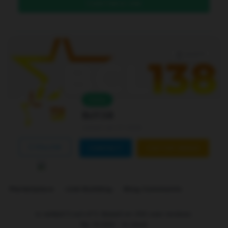
DAFTAR DI SINI
Level 4
Online
Bcl138
Joined Jan 01 2026
FOLLOW
CONTACT
CUSTOM ORDER
Marketplace
Link Building
Blog Comments
is ranked
5
out of
5
. Based on
250
user reviews.
Rp
10.000
-
In stock