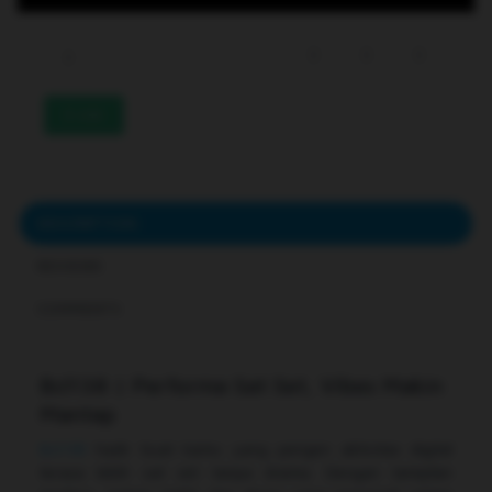
233
DESCRIPTION
REVIEWS
COMMENTS
Bcl138 | Performa Sat Set, Vibes Makin
Mantap
Bcl138
hadir buat kamu yang pengen aktivitas digital
terasa lebih sat set tanpa drama. Dengan tampilan