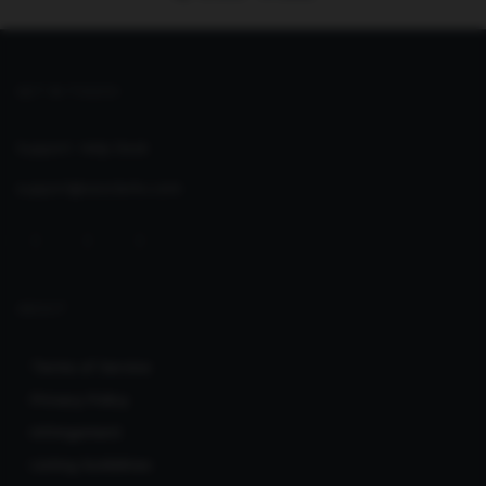
GET IN TOUCH
Support:
Help Desk
support@seoclerks.com
ABOUT
Terms of Service
Privacy Policy
Infringement
Listing Guidelines