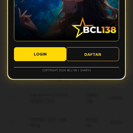
Apa yang bikin vibes Bcl138 terasa makin mantap?
stabil, dan tampilan ringan sehingga aktivitas digital terasa
lebih smooth tanpa banyak hambatan.
Bcl138 hadir dengan desain modern, navigasi simpel, dan
Apakah Bcl138 nyaman digunakan di perangkat mobile?
fitur yang mudah diakses. Kombinasi ini membuat
pengalaman pengguna terasa lebih nyaman dan gak bikin
Ya, Bcl138 dirancang agar tetap responsif saat diakses
bete.
Bagaimana performa Bcl138 saat koneksi kurang ideal?
lewat smartphone, tablet, maupun desktop, sehingga
tampilannya tetap rapi dan ringan di berbagai ukuran layar.
Sistem Bcl138 dibuat responsif untuk membantu akses tetap
Apakah tampilan Bcl138 mudah dipahami pengguna baru?
berjalan lebih optimal, meskipun kualitas koneksi pengguna
LOGIN
DAFTAR
tetap bisa memengaruhi kecepatan pengalaman digital.
Ya, tampilan Bcl138 dibuat modern, clean, dan simpel agar
pengguna baru bisa memahami alur akses dengan lebih
COPYRIGHT 2026 BCL138 | SHARVS
mudah tanpa merasa ribet.
Keunggulan Bcl138
Enkripsi End-to-End
Setiap
Gratis
terbaru 2026.
Hari
Jaminan saldo utuh
Setiap
Gratis
100%.
Hari