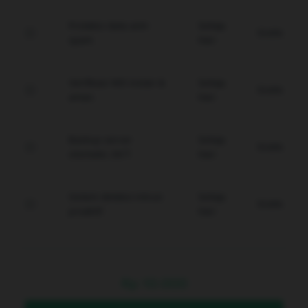
Proteksi data anti-
Setiap
Gratis
spam.
Hari
Verifikasi WD instan &
Setiap
Gratis
aman.
Hari
Backup server
Setiap
Gratis
otomatis 24/7.
Hari
Sistem deteksi intrusi
Setiap
Gratis
proaktif.
Hari
Rp
10.000