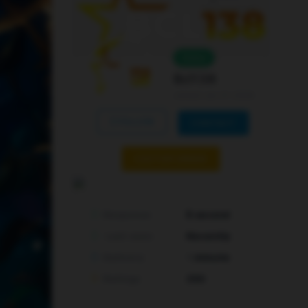
Online
Bcl138
Joined Jan 01 2026
FOLLOW
CONTACT
CUSTOM ORDER
Response
3
second
Last seen
Recently
Delivery
1
minute
Ratings
250