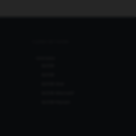
CLERKS NETWORK
Ionicware
Bcl138
Bcl138
Bcl138 Viral
Bcl138 Alternatif
Bcl138 Maxwin