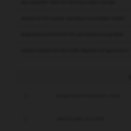
Apa yang bikin vibes Bcl138 terasa makin mantap?
Bcl138 hadir dengan desain modern, navigasi simpel, dan
Apakah Bcl138 nyaman digunakan di perangkat mobile?
lebih
Ya, Bcl138 dirancang agar tetap responsif saat diakses 
Bagaimana performa Bcl138 saat koneksi kurang ideal?
ringa
Sistem Bcl138 dibuat responsif untuk membantu akses t
Apakah tampilan Bcl138 mudah dipahami pengguna baru?
memengaruh
Ya, tampilan Bcl138 dibuat modern, clean, dan simpel a
Enkripsi End-to-End terbaru 2026.
Jaminan saldo utuh 100%.