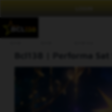
LOGIN
Bcl138
Bcl138
Bcl138 Viral
Bcl138 | Performa Sat