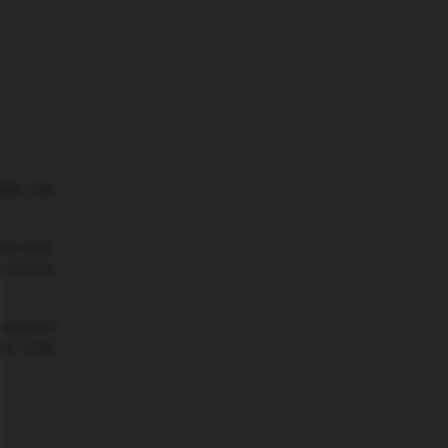
abil, dan
kin bete.
pa proses
esponsif
dan enak