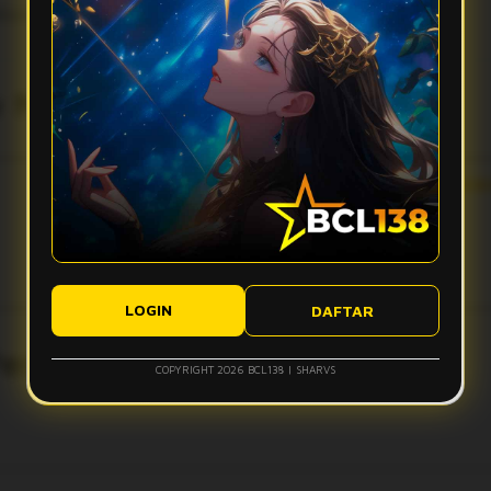
lternatif
Bcl138 Resmi
Bcl138 Smooth
 Member Bcl138
Satria Adi***
5 menit lalu
6 
 Ribet
Vibes Modern
mpilannya clean dan
Bcl138 punya tampilan yang rapi dan enak di
l masuk sampai buka
Dipakai lewat HP maupun desktop tetap n
ktis dan responsif.
ringan, dan gak bikin mata cepat cape
LOGIN
DAFTAR
Pertanyaan Umum
COPYRIGHT 2026 BCL138 | SHARVS
bil, dan tampilan ringan sehingga aktivitas digital terasa lebih smo