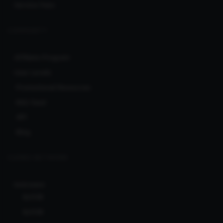
Service Fees
COMMUNITY
Affiliate Program
User Levels
Promotional Resources
RSS feed
API
Blog
CLERKS NETWORK
Ionicware
Bcl138
Bcl138