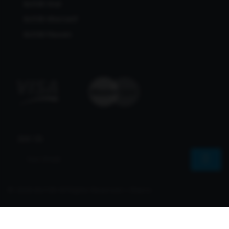
Bcl138 Viral
Bcl138 Alternatif
Bcl138 Maxwin
Join Us
© 2026 Bcl138 All Rights Reserved | Sharvs