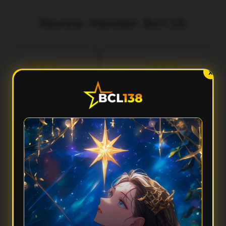
Review Member Bcl138
aka
Fery
3 menit lalu
5 menit lalu
l***
Ilh***
X
Performa Sat Set
Aksesnya Gak Ribet
cl138 terasa ringan banget
Suka sama Bcl138 karena
dipakai. Aksesnya cepat,
tampilannya clean dan gampang
tampilannya modern, dan
dipahami. Dari awal masuk sampai
rpindahan menunya smooth
buka fiturnya semua terasa praktis
tanpa bikin nunggu lama.
dan responsif.
FAQ — Pertanyaan Umum
Kenapa Bcl138 disebut punya performa sat set?
Karena Bcl138 mengutamakan akses yang cepat, sistem