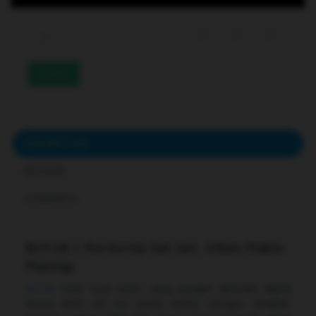
233
DESCRIPTION
REVIEWS
COMMENTS
Bcl138 | Performa Sat Set, Vibes Makin
Mantap
Bcl138
hadir buat kamu yang pengen aktivitas digital
terasa lebih sat set tanpa drama. Dengan tampilan