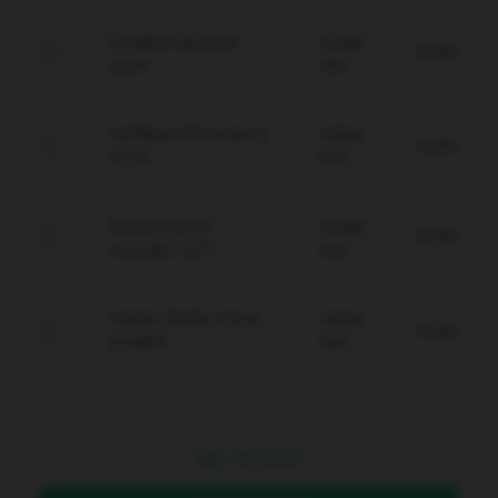
Proteksi data anti-
Setiap
Gratis
spam.
Hari
Verifikasi WD instan &
Setiap
Gratis
aman.
Hari
Backup server
Setiap
Gratis
otomatis 24/7.
Hari
Sistem deteksi intrusi
Setiap
Gratis
proaktif.
Hari
Rp
10.000