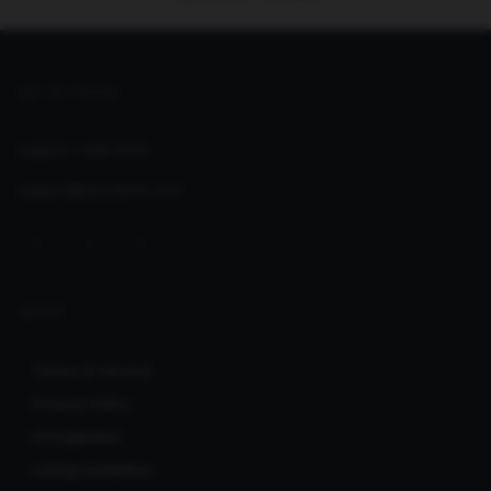
GET IN TOUCH
Support:
Help Desk
support@seoclerks.com
ABOUT
Terms of Service
Privacy Policy
Infringement
Listing Guidelines