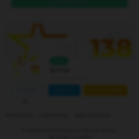
DAFTAR DI SINI
Level 4
Online
Bcl138
Joined Jan 01 2026
FOLLOW
CONTACT
CUSTOM ORDER
Marketplace
Link Building
Blog Comments
is ranked
5
out of
5
. Based on
250
user reviews.
Rp
10.000
-
In stock