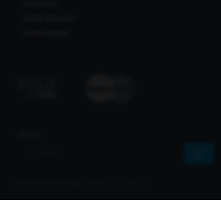
Bcl138 Viral
Bcl138 Alternatif
Bcl138 Maxwin
Join Us
© 2026 Bcl138 All Rights Reserved | Sharvs