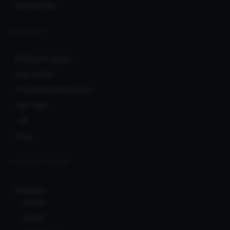
Service Fees
COMMUNITY
Affiliate Program
User Levels
Promotional Resources
RSS feed
API
Blog
CLERKS NETWORK
Ionicware
Bcl138
Bcl138