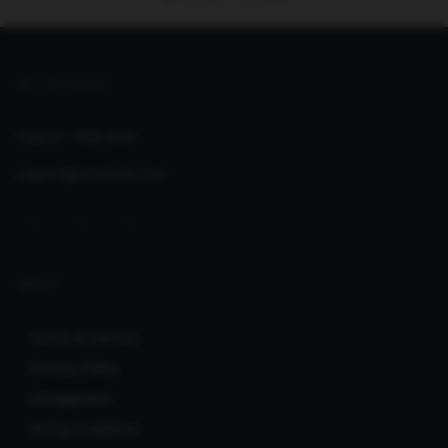
GET IN TOUCH
Support:
Help Desk
support@seoclerks.com
ABOUT
Terms of Service
Privacy Policy
Infringement
Listing Guidelines