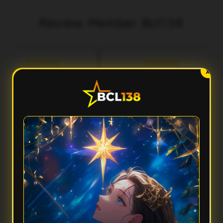
Review Member Bcl138
aka
Fery
3 menit lalu
5 menit lalu
l***
Ilh***
X
Performa Sat Set
Aksesnya Gak Ribet
cl138 terasa ringan banget
Suka sama Bcl138 karena
dipakai. Aksesnya cepat,
tampilannya clean dan gampang
tampilannya modern, dan
dipahami. Dari awal masuk sampai
rpindahan menunya smooth
buka fiturnya semua terasa praktis
tanpa bikin nunggu lama.
dan responsif.
FAQ — Pertanyaan Umum
Kenapa Bcl138 disebut punya performa sat set?
Karena Bcl138 mengutamakan akses yang cepat, sistem