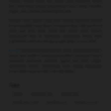
modern, sistem stabil, dan akses yang responsif, setiap
fitur dirancang supaya pengalaman kamu tetap smooth,
ringan, dan nyaman dipakai kapan saja.
Nikmati vibes digital yang lebih mantap bersama Bcl138
lewat tampilan yang clean, navigasi simpel, dan performa
yang gak bikin bete. Mulai dari akses awal sampai
menjelajahi fitur di dalamnya, semuanya dibuat lebih
praktis biar kamu bisa langsung gas tanpa proses ribet.
Bcl138
menawarkan pengalaman online yang terasa fresh,
cepat, dan stabil di berbagai perangkat. Dukungan sistem
responsif membuat aktivitas digital jadi lebih ringan,
sementara desain modernnya bikin setiap kunjungan
terasa lebih nyaman dan enak digunakan.
Tags
Bcl138
Bcl138 Sat Set
Bcl138 Viral
Bcl138 Alternatif
Bcl138 Resmi
Bcl138 Smooth