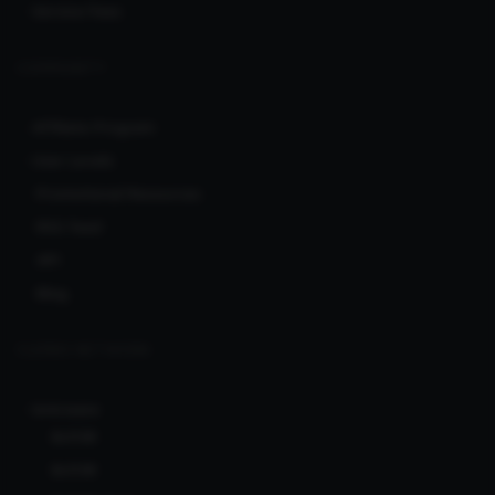
Service Fees
COMMUNITY
Affiliate Program
User Levels
Promotional Resources
RSS feed
API
Blog
CLERKS NETWORK
Ionicware
Bcl138
Bcl138