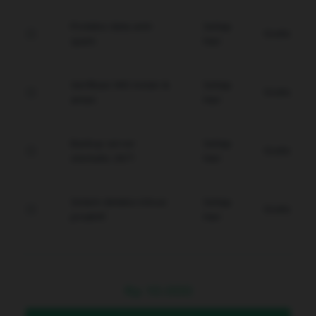
Proteksi data anti-
Setiap
Gratis
spam.
Hari
Verifikasi WD instan &
Setiap
Gratis
aman.
Hari
Backup server
Setiap
Gratis
otomatis 24/7.
Hari
Sistem deteksi intrusi
Setiap
Gratis
proaktif.
Hari
Rp
10.000