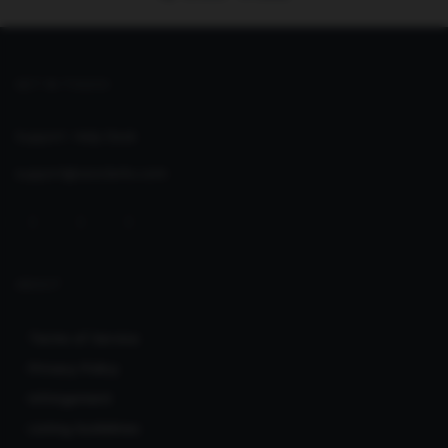
GET IN TOUCH
Support:
Help Desk
support@seoclerks.com
ABOUT
Terms of Service
Privacy Policy
Infringement
Listing Guidelines