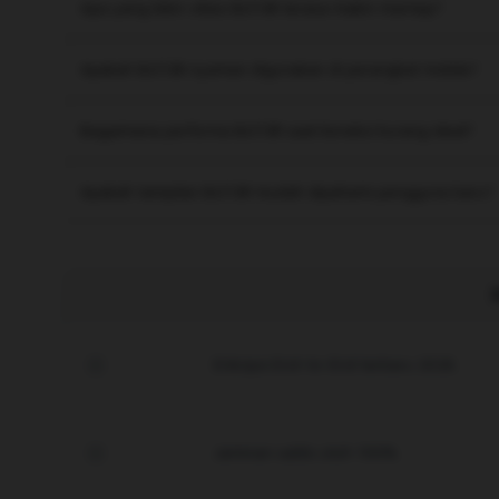
Apa yang bikin vibes Bcl138 terasa makin mantap?
Bcl138 hadir dengan desain modern, navigasi simpel, dan
Apakah Bcl138 nyaman digunakan di perangkat mobile?
lebih
Ya, Bcl138 dirancang agar tetap responsif saat diakses 
Bagaimana performa Bcl138 saat koneksi kurang ideal?
ringa
Sistem Bcl138 dibuat responsif untuk membantu akses t
Apakah tampilan Bcl138 mudah dipahami pengguna baru?
memengaruh
Ya, tampilan Bcl138 dibuat modern, clean, dan simpel a
Enkripsi End-to-End terbaru 2026.
Jaminan saldo utuh 100%.