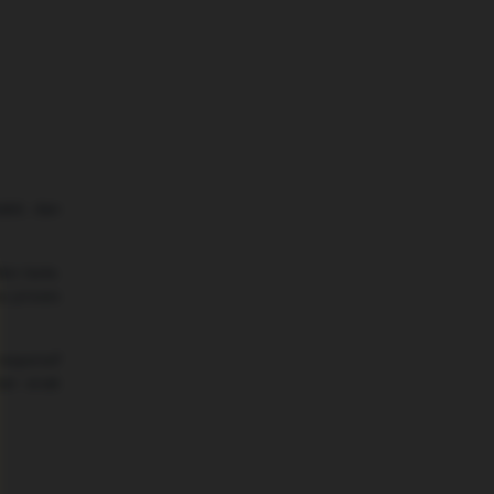
abil, dan
kin bete.
pa proses
esponsif
dan enak