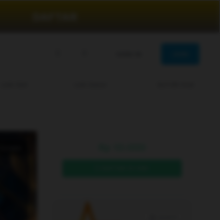
DAFTAR
SIGN IN
JOIN
Link Slot
Link Gacor
Bcl138 Viral
Rp
10.000
DAFTAR DI SINI
Level 4