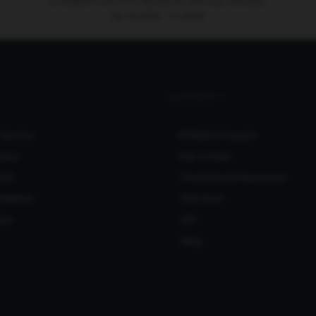
is ranked
5
out of
5
. Based on
250
user reviews.
Rp
10.000
-
In stock
COMMUNITY
Service
Affiliate Program
olicy
User Levels
ment
Promotional Resources
idelines
RSS feed
ees
API
Blog