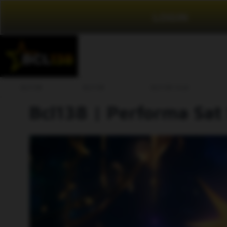
LOGIN
Bcl138
Bcl138
Bcl138 Viral
Bcl138 | Performa Sat