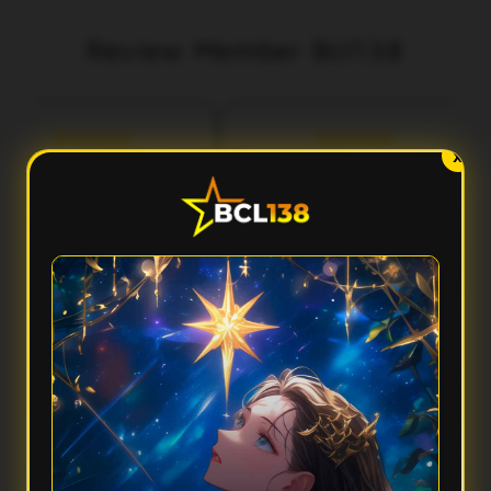
Review Member Bcl138
aka
Fery
3 menit lalu
5 menit lalu
l***
Ilh***
X
Performa Sat Set
Aksesnya Gak Ribet
cl138 terasa ringan banget
Suka sama Bcl138 karena
dipakai. Aksesnya cepat,
tampilannya clean dan gampang
tampilannya modern, dan
dipahami. Dari awal masuk sampai
rpindahan menunya smooth
buka fiturnya semua terasa praktis
tanpa bikin nunggu lama.
dan responsif.
FAQ — Pertanyaan Umum
Kenapa Bcl138 disebut punya performa sat set?
Karena Bcl138 mengutamakan akses yang cepat, sistem