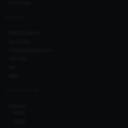
Service Fees
COMMUNITY
Affiliate Program
User Levels
Promotional Resources
RSS feed
API
Blog
CLERKS NETWORK
Ionicware
Bcl138
Bcl138