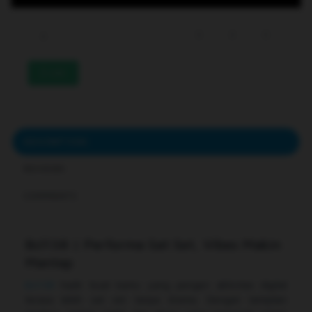
233
DESCRIPTION
REVIEWS
COMMENTS
Bcl138 | Performa Sat Set, Vibes Makin
Mantap
Bcl138
hadir buat kamu yang pengen aktivitas digital
terasa lebih sat set tanpa drama. Dengan tampilan