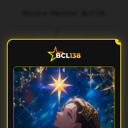
Review Member Bcl138
aka
Fery
3 menit lalu
5 menit lalu
l***
Ilh***
X
Performa Sat Set
Aksesnya Gak Ribet
cl138 terasa ringan banget
Suka sama Bcl138 karena
dipakai. Aksesnya cepat,
tampilannya clean dan gampang
tampilannya modern, dan
dipahami. Dari awal masuk sampai
rpindahan menunya smooth
buka fiturnya semua terasa praktis
tanpa bikin nunggu lama.
dan responsif.
FAQ — Pertanyaan Umum
Kenapa Bcl138 disebut punya performa sat set?
Karena Bcl138 mengutamakan akses yang cepat, sistem