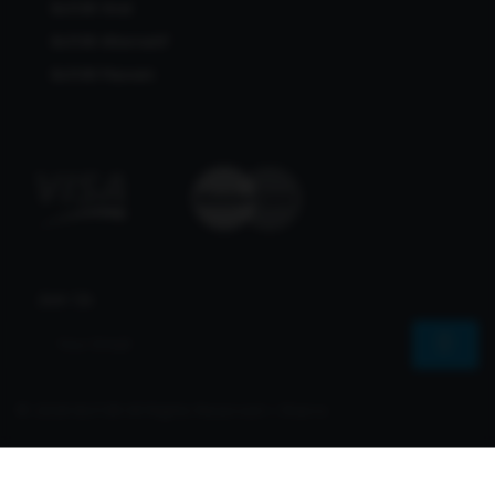
Bcl138 Viral
Bcl138 Alternatif
Bcl138 Maxwin
Join Us
© 2026 Bcl138 All Rights Reserved | Sharvs