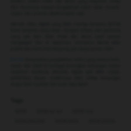
modern, sistem stabil, dan akses yang responsif, setiap
fitur dirancang supaya pengalaman kamu tetap smooth,
ringan, dan nyaman dipakai kapan saja.
Nikmati vibes digital yang lebih mantap bersama Bcl138
lewat tampilan yang clean, navigasi simpel, dan performa
yang gak bikin bete. Mulai dari akses awal sampai
menjelajahi fitur di dalamnya, semuanya dibuat lebih
praktis biar kamu bisa langsung gas tanpa proses ribet.
Bcl138
menawarkan pengalaman online yang terasa fresh,
cepat, dan stabil di berbagai perangkat. Dukungan sistem
responsif membuat aktivitas digital jadi lebih ringan,
sementara desain modernnya bikin setiap kunjungan
terasa lebih nyaman dan enak digunakan.
Tags
Bcl138
Bcl138 Sat Set
Bcl138 Viral
Bcl138 Alternatif
Bcl138 Resmi
Bcl138 Smooth