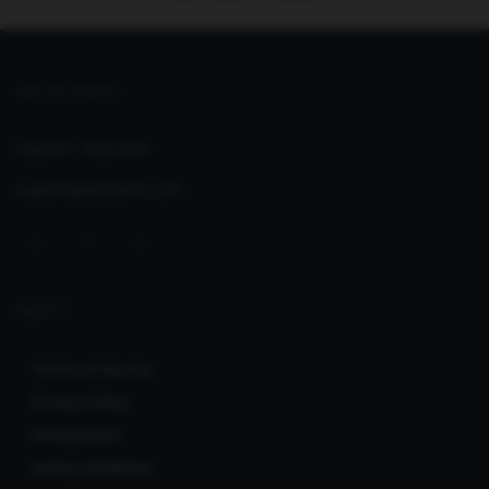
GET IN TOUCH
Support:
Help Desk
support@seoclerks.com
ABOUT
Terms of Service
Privacy Policy
Infringement
Listing Guidelines