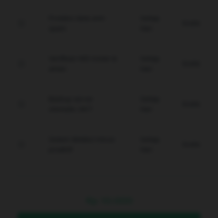
Proteksi data anti-
Setiap
Gratis
spam.
Hari
Verifikasi WD instan &
Setiap
Gratis
aman.
Hari
Backup server
Setiap
Gratis
otomatis 24/7.
Hari
Sistem deteksi intrusi
Setiap
Gratis
proaktif.
Hari
Rp
10.000