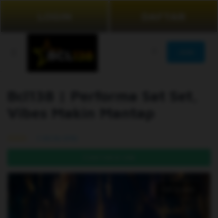
LOGIN
DAFTAR
JOIN
Bcl138 | Performa Sat Set,
Vibes Makin Mantap
99.5% (976)
DAFTAR DI SINI