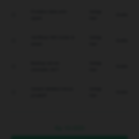
Proteksi data anti-
Setiap
Gratis
spam.
Hari
Verifikasi WD instan &
Setiap
Gratis
aman.
Hari
Backup server
Setiap
Gratis
otomatis 24/7.
Hari
Sistem deteksi intrusi
Setiap
Gratis
proaktif.
Hari
Rp
10.000