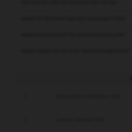
Apa yang bikin vibes Bcl138 terasa makin mantap?
Bcl138 hadir dengan desain modern, navigasi simpel, dan
Apakah Bcl138 nyaman digunakan di perangkat mobile?
lebih
Ya, Bcl138 dirancang agar tetap responsif saat diakses 
Bagaimana performa Bcl138 saat koneksi kurang ideal?
ringa
Sistem Bcl138 dibuat responsif untuk membantu akses t
Apakah tampilan Bcl138 mudah dipahami pengguna baru?
memengaruh
Ya, tampilan Bcl138 dibuat modern, clean, dan simpel a
Enkripsi End-to-End terbaru 2026.
Jaminan saldo utuh 100%.