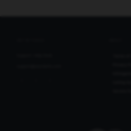
GET IN TOUCH
ABOUT
Support:
Help Desk
Terms of 
Privacy P
support@seoclerks.com
Infringe
Listing Gu
Service F