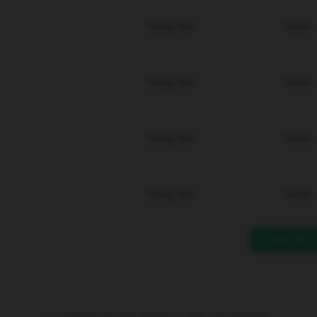
Setiap Hari
Gratis
Setiap Hari
Gratis
Setiap Hari
Gratis
Setiap Hari
Gratis
DAFTAR DI