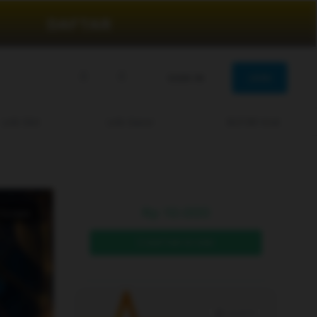
DAFTAR
SIGN IN
JOIN
Link Slot
Link Gacor
Bcl138 Viral
Rp
10.000
DAFTAR DI SINI
Level 4