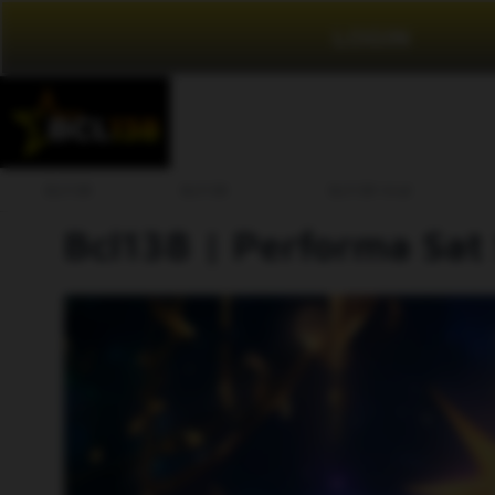
LOGIN
Bcl138
Bcl138
Bcl138 Viral
Bcl138 | Performa Sat