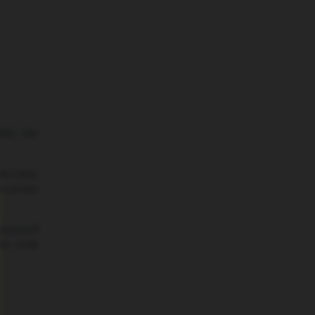
abil, dan
kin bete.
pa proses
esponsif
dan enak