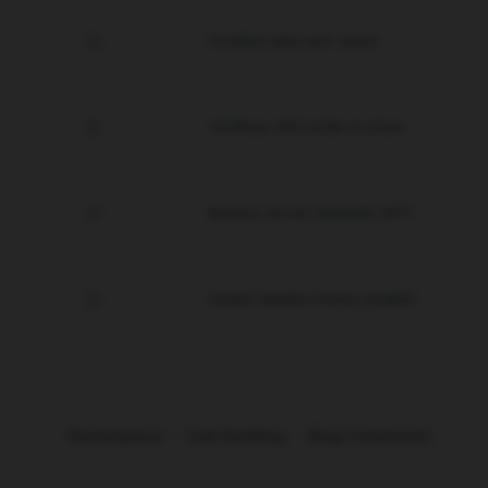
Proteksi data anti-spam.
Verifikasi WD instan & aman.
Backup server otomatis 24/7.
Sistem deteksi intrusi proaktif.
Marketplace
Link Building
Blog Comments