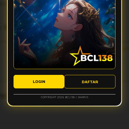
lternatif
Bcl138 Resmi
Bcl138 Smooth
 Member Bcl138
Satria Adi***
5 menit lalu
6 
 Ribet
Vibes Modern
mpilannya clean dan
Bcl138 punya tampilan yang rapi dan enak d
l masuk sampai buka
Dipakai lewat HP maupun desktop tetap n
ktis dan responsif.
ringan, dan gak bikin mata cepat cape
LOGIN
DAFTAR
Pertanyaan Umum
COPYRIGHT 2026 BCL138 | SHARVS
bil, dan tampilan ringan sehingga aktivitas digital terasa lebih smo