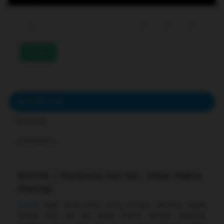
233
DESCRIPTION
REVIEWS
COMMENTS
Bcl138 | Performa Sat Set, Vibes Makin
Mantap
Bcl138
hadir buat kamu yang pengen aktivitas digital
terasa lebih sat set tanpa drama. Dengan tampilan