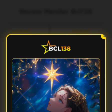
Review Member Bcl138
aka
Fery
3 menit lalu
5 menit lalu
l***
Ilh***
X
Performa Sat Set
Aksesnya Gak Ribet
cl138 terasa ringan banget
Suka sama Bcl138 karena
dipakai. Aksesnya cepat,
tampilannya clean dan gampang
tampilannya modern, dan
dipahami. Dari awal masuk sampai
rpindahan menunya smooth
buka fiturnya semua terasa praktis
tanpa bikin nunggu lama.
dan responsif.
FAQ — Pertanyaan Umum
Kenapa Bcl138 disebut punya performa sat set?
Karena Bcl138 mengutamakan akses yang cepat, sistem