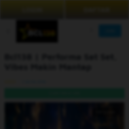
LOGIN
DAFTAR
JOIN
Bcl138 | Performa Sat Set,
Vibes Makin Mantap
99.5% (976)
DAFTAR DI SINI