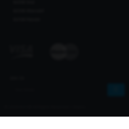
Bcl138 Viral
Bcl138 Alternatif
Bcl138 Maxwin
Join Us
© 2026 Bcl138 All Rights Reserved | Sharvs