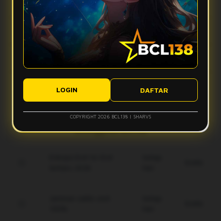
Apa yang bikin vibes Bcl138 terasa makin mantap?
stabil, dan tampilan ringan sehingga aktivitas digital terasa
lebih smooth tanpa banyak hambatan.
Bcl138 hadir dengan desain modern, navigasi simpel, dan
Apakah Bcl138 nyaman digunakan di perangkat mobile?
fitur yang mudah diakses. Kombinasi ini membuat
pengalaman pengguna terasa lebih nyaman dan gak bikin
Ya, Bcl138 dirancang agar tetap responsif saat diakses
bete.
Bagaimana performa Bcl138 saat koneksi kurang ideal?
lewat smartphone, tablet, maupun desktop, sehingga
tampilannya tetap rapi dan ringan di berbagai ukuran layar.
Sistem Bcl138 dibuat responsif untuk membantu akses tetap
Apakah tampilan Bcl138 mudah dipahami pengguna baru?
berjalan lebih optimal, meskipun kualitas koneksi pengguna
LOGIN
DAFTAR
tetap bisa memengaruhi kecepatan pengalaman digital.
Ya, tampilan Bcl138 dibuat modern, clean, dan simpel agar
pengguna baru bisa memahami alur akses dengan lebih
COPYRIGHT 2026 BCL138 | SHARVS
mudah tanpa merasa ribet.
Keunggulan Bcl138
Enkripsi End-to-End
Setiap
Gratis
terbaru 2026.
Hari
Jaminan saldo utuh
Setiap
Gratis
100%.
Hari