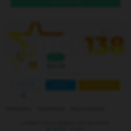
DAFTAR DI SINI
Level 4
Online
Bcl138
Joined Jan 01 2026
FOLLOW
CONTACT
CUSTOM ORDER
Marketplace
Link Building
Blog Comments
is ranked
5
out of
5
. Based on
250
user reviews.
Rp
10.000
-
In stock