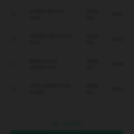
Proteksi data anti-
Setiap
Gratis
spam.
Hari
Verifikasi WD instan &
Setiap
Gratis
aman.
Hari
Backup server
Setiap
Gratis
otomatis 24/7.
Hari
Sistem deteksi intrusi
Setiap
Gratis
proaktif.
Hari
Rp
10.000