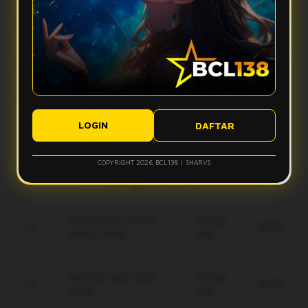
Apa yang bikin vibes Bcl138 terasa makin mantap?
stabil, dan tampilan ringan sehingga aktivitas digital terasa
lebih smooth tanpa banyak hambatan.
Bcl138 hadir dengan desain modern, navigasi simpel, dan
Apakah Bcl138 nyaman digunakan di perangkat mobile?
fitur yang mudah diakses. Kombinasi ini membuat
pengalaman pengguna terasa lebih nyaman dan gak bikin
Ya, Bcl138 dirancang agar tetap responsif saat diakses
bete.
Bagaimana performa Bcl138 saat koneksi kurang ideal?
lewat smartphone, tablet, maupun desktop, sehingga
tampilannya tetap rapi dan ringan di berbagai ukuran layar.
Sistem Bcl138 dibuat responsif untuk membantu akses tetap
Apakah tampilan Bcl138 mudah dipahami pengguna baru?
berjalan lebih optimal, meskipun kualitas koneksi pengguna
LOGIN
DAFTAR
tetap bisa memengaruhi kecepatan pengalaman digital.
Ya, tampilan Bcl138 dibuat modern, clean, dan simpel agar
pengguna baru bisa memahami alur akses dengan lebih
COPYRIGHT 2026 BCL138 | SHARVS
mudah tanpa merasa ribet.
Keunggulan Bcl138
Enkripsi End-to-End
Setiap
Gratis
terbaru 2026.
Hari
Jaminan saldo utuh
Setiap
Gratis
100%.
Hari