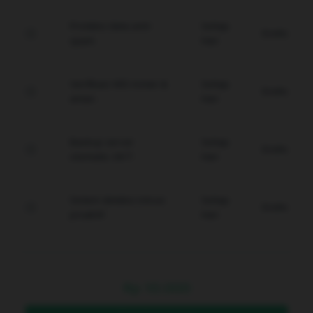
Proteksi data anti-
Setiap
Gratis
spam.
Hari
Verifikasi WD instan &
Setiap
Gratis
aman.
Hari
Backup server
Setiap
Gratis
otomatis 24/7.
Hari
Sistem deteksi intrusi
Setiap
Gratis
proaktif.
Hari
Rp
10.000