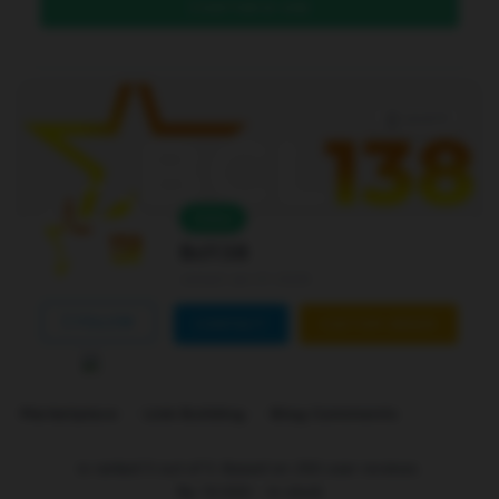
DAFTAR DI SINI
Level 4
Online
Bcl138
Joined Jan 01 2026
FOLLOW
CONTACT
CUSTOM ORDER
Marketplace
Link Building
Blog Comments
is ranked
5
out of
5
. Based on
250
user reviews.
Rp
10.000
-
In stock