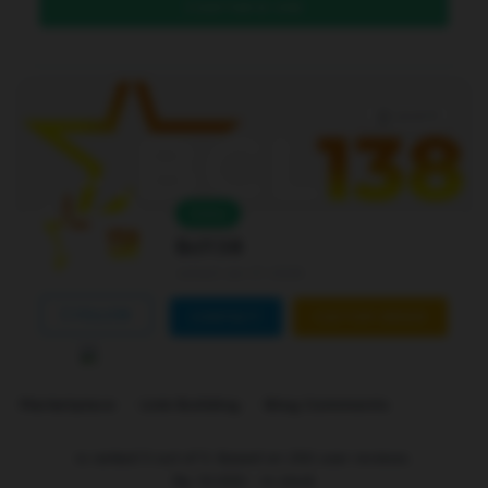
DAFTAR DI SINI
Level 4
Online
Bcl138
Joined Jan 01 2026
FOLLOW
CONTACT
CUSTOM ORDER
Marketplace
Link Building
Blog Comments
is ranked
5
out of
5
. Based on
250
user reviews.
Rp
10.000
-
In stock