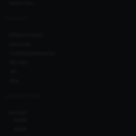
Service Fees
COMMUNITY
Affiliate Program
User Levels
Promotional Resources
RSS feed
API
Blog
CLERKS NETWORK
Ionicware
Bcl138
Bcl138