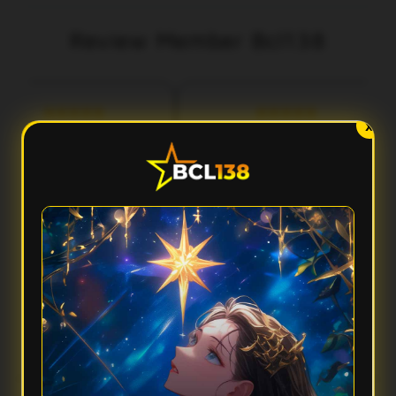
Review Member Bcl138
aka
Fery
3 menit lalu
5 menit lalu
l***
Ilh***
X
Performa Sat Set
Aksesnya Gak Ribet
cl138 terasa ringan banget
Suka sama Bcl138 karena
dipakai. Aksesnya cepat,
tampilannya clean dan gampang
tampilannya modern, dan
dipahami. Dari awal masuk sampai
rpindahan menunya smooth
buka fiturnya semua terasa praktis
tanpa bikin nunggu lama.
dan responsif.
FAQ — Pertanyaan Umum
Kenapa Bcl138 disebut punya performa sat set?
Karena Bcl138 mengutamakan akses yang cepat, sistem