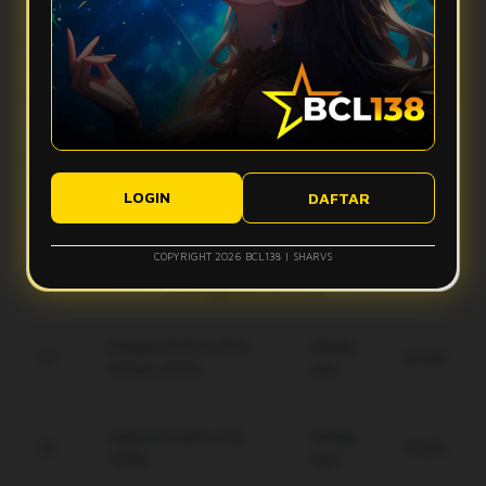
Apa yang bikin vibes Bcl138 terasa makin mantap?
stabil, dan tampilan ringan sehingga aktivitas digital terasa
lebih smooth tanpa banyak hambatan.
Bcl138 hadir dengan desain modern, navigasi simpel, dan
Apakah Bcl138 nyaman digunakan di perangkat mobile?
fitur yang mudah diakses. Kombinasi ini membuat
pengalaman pengguna terasa lebih nyaman dan gak bikin
Ya, Bcl138 dirancang agar tetap responsif saat diakses
bete.
Bagaimana performa Bcl138 saat koneksi kurang ideal?
lewat smartphone, tablet, maupun desktop, sehingga
tampilannya tetap rapi dan ringan di berbagai ukuran layar.
Sistem Bcl138 dibuat responsif untuk membantu akses tetap
Apakah tampilan Bcl138 mudah dipahami pengguna baru?
berjalan lebih optimal, meskipun kualitas koneksi pengguna
LOGIN
DAFTAR
tetap bisa memengaruhi kecepatan pengalaman digital.
Ya, tampilan Bcl138 dibuat modern, clean, dan simpel agar
pengguna baru bisa memahami alur akses dengan lebih
COPYRIGHT 2026 BCL138 | SHARVS
mudah tanpa merasa ribet.
Keunggulan Bcl138
Enkripsi End-to-End
Setiap
Gratis
terbaru 2026.
Hari
Jaminan saldo utuh
Setiap
Gratis
100%.
Hari