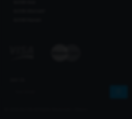
Bcl138 Viral
Bcl138 Alternatif
Bcl138 Maxwin
Join Us
© 2026 Bcl138 All Rights Reserved | Sharvs