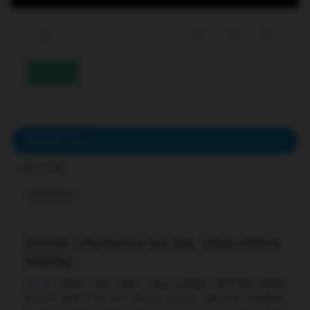
233
DESCRIPTION
REVIEWS
COMMENTS
Bcl138 | Performa Sat Set, Vibes Makin
Mantap
Bcl138
hadir buat kamu yang pengen aktivitas digital
terasa lebih sat set tanpa drama. Dengan tampilan