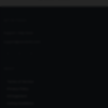
GET IN TOUCH
Support:
Help Desk
support@seoclerks.com
ABOUT
Terms of Service
Privacy Policy
Infringement
Listing Guidelines