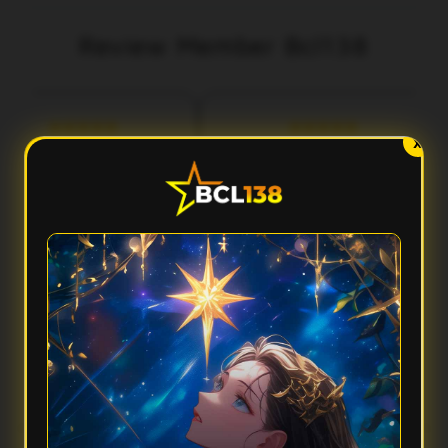
Review Member Bcl138
aka
Fery
3 menit lalu
5 menit lalu
l***
Ilh***
X
Performa Sat Set
Aksesnya Gak Ribet
cl138 terasa ringan banget
Suka sama Bcl138 karena
dipakai. Aksesnya cepat,
tampilannya clean dan gampang
tampilannya modern, dan
dipahami. Dari awal masuk sampai
rpindahan menunya smooth
buka fiturnya semua terasa praktis
tanpa bikin nunggu lama.
dan responsif.
FAQ — Pertanyaan Umum
Kenapa Bcl138 disebut punya performa sat set?
Karena Bcl138 mengutamakan akses yang cepat, sistem