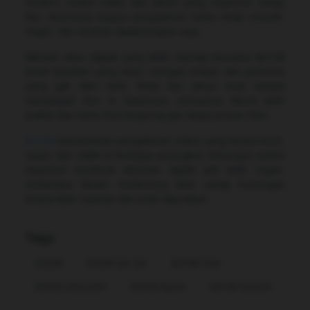
modern, sistem stabil, dan akses yang responsif, setiap
fitur dirancang supaya pengalaman kamu tetap smooth,
ringan, dan nyaman dipakai kapan saja.
Nikmati vibes digital yang lebih mantap bersama Bcl138
lewat tampilan yang clean, navigasi simpel, dan performa
yang gak bikin bete. Mulai dari akses awal sampai
menjelajahi fitur di dalamnya, semuanya dibuat lebih
praktis biar kamu bisa langsung gas tanpa proses ribet.
Bcl138
menawarkan pengalaman online yang terasa fresh,
cepat, dan stabil di berbagai perangkat. Dukungan sistem
responsif membuat aktivitas digital jadi lebih ringan,
sementara desain modernnya bikin setiap kunjungan
terasa lebih nyaman dan enak digunakan.
Tags
Bcl138
Bcl138 Sat Set
Bcl138 Viral
Bcl138 Alternatif
Bcl138 Resmi
Bcl138 Smooth