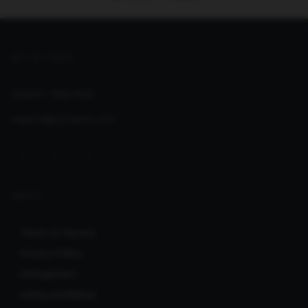
GET IN TOUCH
Support:
Help Desk
support@seoclerks.com
ABOUT
Terms of Service
Privacy Policy
Infringement
Listing Guidelines