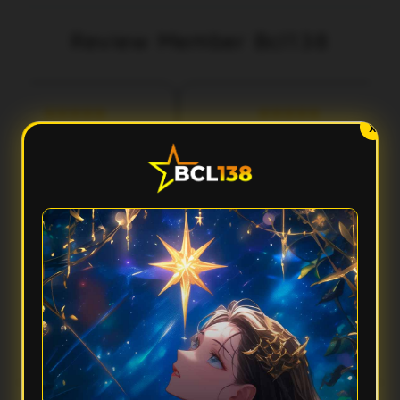
Review Member Bcl138
aka
Fery
3 menit lalu
5 menit lalu
l***
Ilh***
X
Performa Sat Set
Aksesnya Gak Ribet
cl138 terasa ringan banget
Suka sama Bcl138 karena
dipakai. Aksesnya cepat,
tampilannya clean dan gampang
tampilannya modern, dan
dipahami. Dari awal masuk sampai
rpindahan menunya smooth
buka fiturnya semua terasa praktis
tanpa bikin nunggu lama.
dan responsif.
FAQ — Pertanyaan Umum
Kenapa Bcl138 disebut punya performa sat set?
Karena Bcl138 mengutamakan akses yang cepat, sistem