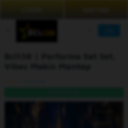
LOGIN
DAFTAR
JOIN
Bcl138 | Performa Sat Set,
Vibes Makin Mantap
99.5% (976)
DAFTAR DI SINI