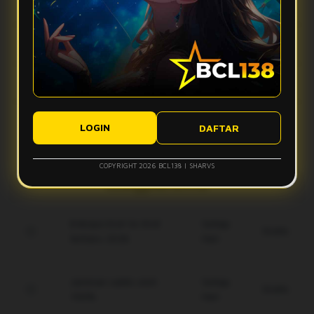
Apa yang bikin vibes Bcl138 terasa makin mantap?
stabil, dan tampilan ringan sehingga aktivitas digital terasa
lebih smooth tanpa banyak hambatan.
Bcl138 hadir dengan desain modern, navigasi simpel, dan
Apakah Bcl138 nyaman digunakan di perangkat mobile?
fitur yang mudah diakses. Kombinasi ini membuat
pengalaman pengguna terasa lebih nyaman dan gak bikin
Ya, Bcl138 dirancang agar tetap responsif saat diakses
bete.
Bagaimana performa Bcl138 saat koneksi kurang ideal?
lewat smartphone, tablet, maupun desktop, sehingga
tampilannya tetap rapi dan ringan di berbagai ukuran layar.
Sistem Bcl138 dibuat responsif untuk membantu akses tetap
Apakah tampilan Bcl138 mudah dipahami pengguna baru?
berjalan lebih optimal, meskipun kualitas koneksi pengguna
LOGIN
DAFTAR
tetap bisa memengaruhi kecepatan pengalaman digital.
Ya, tampilan Bcl138 dibuat modern, clean, dan simpel agar
pengguna baru bisa memahami alur akses dengan lebih
COPYRIGHT 2026 BCL138 | SHARVS
mudah tanpa merasa ribet.
Keunggulan Bcl138
Enkripsi End-to-End
Setiap
Gratis
terbaru 2026.
Hari
Jaminan saldo utuh
Setiap
Gratis
100%.
Hari