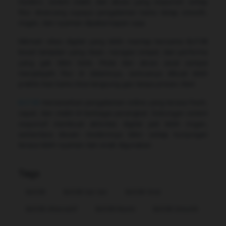
modern, sistem stabil, dan akses yang responsif, setiap
fitur dirancang supaya pengalaman kamu tetap smooth,
ringan, dan nyaman dipakai kapan saja.
Nikmati vibes digital yang lebih mantap bersama Bcl138
lewat tampilan yang clean, navigasi simpel, dan performa
yang gak bikin bete. Mulai dari akses awal sampai
menjelajahi fitur di dalamnya, semuanya dibuat lebih
praktis biar kamu bisa langsung gas tanpa proses ribet.
Bcl138
menawarkan pengalaman online yang terasa fresh,
cepat, dan stabil di berbagai perangkat. Dukungan sistem
responsif membuat aktivitas digital jadi lebih ringan,
sementara desain modernnya bikin setiap kunjungan
terasa lebih nyaman dan enak digunakan.
Tags
Bcl138
Bcl138 Sat Set
Bcl138 Viral
Bcl138 Alternatif
Bcl138 Resmi
Bcl138 Smooth