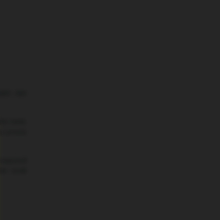
abil, dan
kin bete.
pa proses
esponsif
dan enak