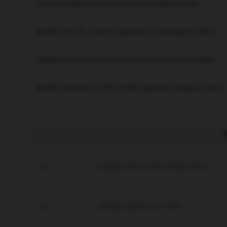
Apa yang bikin vibes Bcl138 terasa makin mantap?
Bcl138 hadir dengan desain modern, navigasi simpel, dan
Apakah Bcl138 nyaman digunakan di perangkat mobile?
lebih
Ya, Bcl138 dirancang agar tetap responsif saat diakses 
Bagaimana performa Bcl138 saat koneksi kurang ideal?
ringa
Sistem Bcl138 dibuat responsif untuk membantu akses t
Apakah tampilan Bcl138 mudah dipahami pengguna baru?
memengaruh
Ya, tampilan Bcl138 dibuat modern, clean, dan simpel a
Enkripsi End-to-End terbaru 2026.
Jaminan saldo utuh 100%.