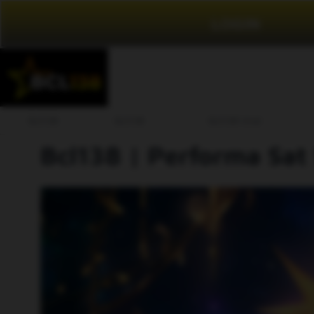
LOGIN
Bcl138
Bcl138
Bcl138 Viral
Bcl138 | Performa Sat