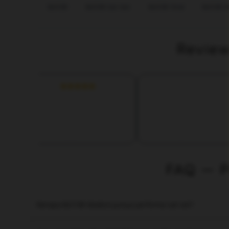
Bcl138
Bcl138 Sat Set
Bcl138 Viral
Bcl138 A
Review
Fery Ilh***
3 menit lalu
Performa Sat Set
Aksesnya Gak
ingan banget dipakai. Aksesnya cepat,
Suka sama Bcl138 karena ta
modern, dan perpindahan menunya
gampang dipahami. Dari awa
h tanpa bikin nunggu lama.
fiturnya semua terasa pra
FAQ — 
Kenapa Bcl138 disebut punya performa sat set?
Karena Bcl138 mengutamakan akses yang cepat, sistem sta