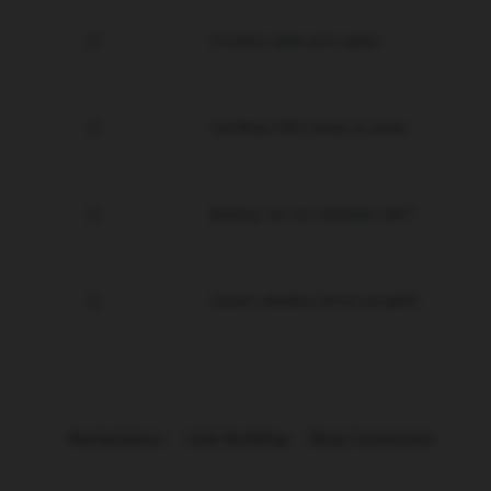
Proteksi data anti-spam.
Verifikasi WD instan & aman.
Backup server otomatis 24/7.
Sistem deteksi intrusi proaktif.
Marketplace
Link Building
Blog Comments