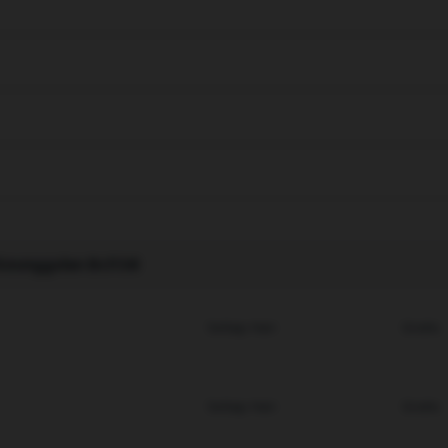
banyak hambatan.
 fitur yang mudah diakses. Kombinasi ini membuat pengalaman penggu
 nyaman dan gak bikin bete.
lewat smartphone, tablet, maupun desktop, sehingga tampilannya tetap
n di berbagai ukuran layar.
etap berjalan lebih optimal, meskipun kualitas koneksi pengguna teta
i kecepatan pengalaman digital.
gar pengguna baru bisa memahami alur akses dengan lebih mudah tan
ribet.
Keunggulan Bcl138
Setiap Hari
Gratis
Setiap Hari
Gratis