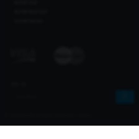
Bcl138 Viral
Bcl138 Alternatif
Bcl138 Maxwin
Join Us
© 2026 Bcl138 All Rights Reserved | Sharvs