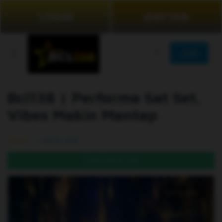
LOGIN
DAFTAR
JOIN
Bcl138 | Performa Sat Set,
Vibes Makin Mantap
99.5% (976)
DAFTAR DI SINI