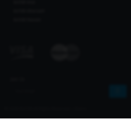
Bcl138 Viral
Bcl138 Alternatif
Bcl138 Maxwin
Join Us
© 2026 Bcl138 All Rights Reserved | Sharvs