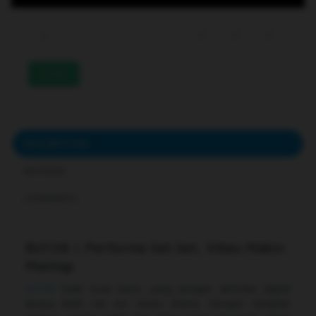
233
DESCRIPTION
REVIEWS
COMMENTS
Bcl138 | Performa Sat Set, Vibes Makin
Mantap
Bcl138
hadir buat kamu yang pengen aktivitas digital
terasa lebih sat set tanpa drama. Dengan tampilan