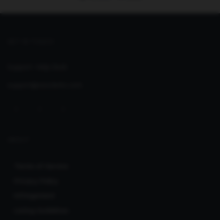
GET IN TOUCH
Support:
Help Desk
support@seoclerks.com
ABOUT
Terms of Service
Privacy Policy
Infringement
Listing Guidelines