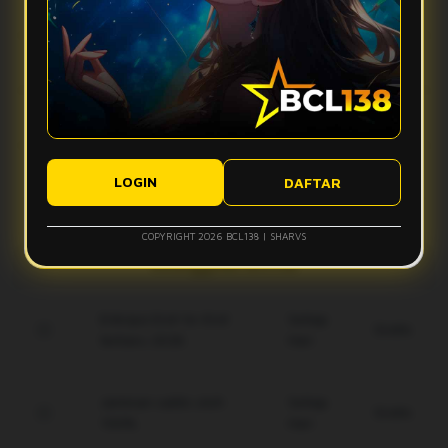
Apa yang bikin vibes Bcl138 terasa makin mantap?
stabil, dan tampilan ringan sehingga aktivitas digital terasa
lebih smooth tanpa banyak hambatan.
Bcl138 hadir dengan desain modern, navigasi simpel, dan
Apakah Bcl138 nyaman digunakan di perangkat mobile?
fitur yang mudah diakses. Kombinasi ini membuat
pengalaman pengguna terasa lebih nyaman dan gak bikin
Ya, Bcl138 dirancang agar tetap responsif saat diakses
bete.
Bagaimana performa Bcl138 saat koneksi kurang ideal?
lewat smartphone, tablet, maupun desktop, sehingga
tampilannya tetap rapi dan ringan di berbagai ukuran layar.
Sistem Bcl138 dibuat responsif untuk membantu akses tetap
Apakah tampilan Bcl138 mudah dipahami pengguna baru?
berjalan lebih optimal, meskipun kualitas koneksi pengguna
LOGIN
DAFTAR
tetap bisa memengaruhi kecepatan pengalaman digital.
Ya, tampilan Bcl138 dibuat modern, clean, dan simpel agar
pengguna baru bisa memahami alur akses dengan lebih
COPYRIGHT 2026 BCL138 | SHARVS
mudah tanpa merasa ribet.
Keunggulan Bcl138
Enkripsi End-to-End
Setiap
Gratis
terbaru 2026.
Hari
Jaminan saldo utuh
Setiap
Gratis
100%.
Hari