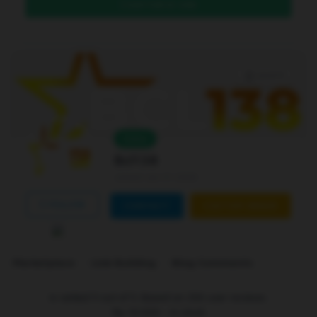
DAFTAR DI SINI
Level 4
Online
Bcl138
Joined Jan 01 2026
FOLLOW
CONTACT
CUSTOM ORDER
Marketplace
Link Building
Blog Comments
is ranked
5
out of
5
. Based on
250
user reviews.
Rp
10.000
-
In stock