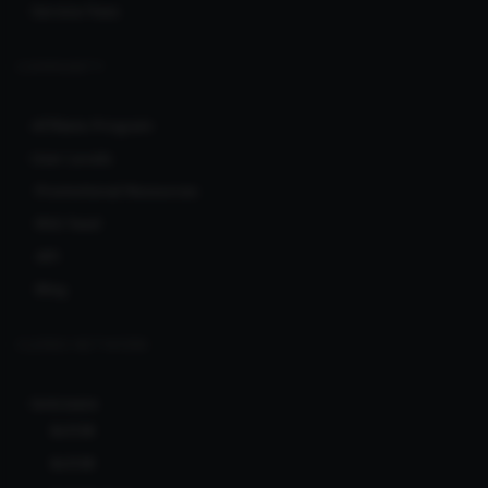
Service Fees
COMMUNITY
Affiliate Program
User Levels
Promotional Resources
RSS feed
API
Blog
CLERKS NETWORK
Ionicware
Bcl138
Bcl138