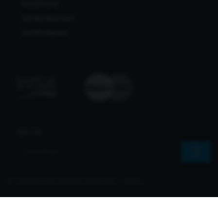
Bcl138 Viral
Bcl138 Alternatif
Bcl138 Maxwin
Join Us
© 2026 Bcl138 All Rights Reserved | Sharvs