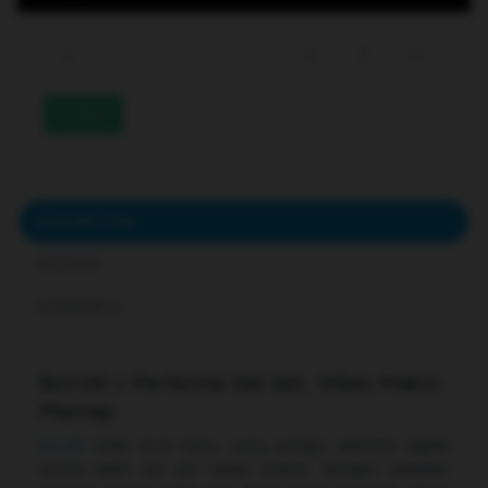
233
DESCRIPTION
REVIEWS
COMMENTS
Bcl138 | Performa Sat Set, Vibes Makin
Mantap
Bcl138
hadir buat kamu yang pengen aktivitas digital
terasa lebih sat set tanpa drama. Dengan tampilan