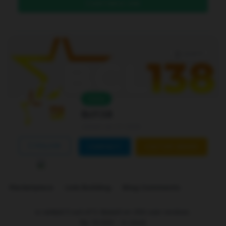
DAFTAR DI SINI
Level 4
Online
Bcl138
Joined Jan 01 2026
FOLLOW
CONTACT
CUSTOM ORDER
Marketplace
Link Building
Blog Comments
is ranked
5
out of
5
. Based on
250
user reviews.
Rp
10.000
-
In stock