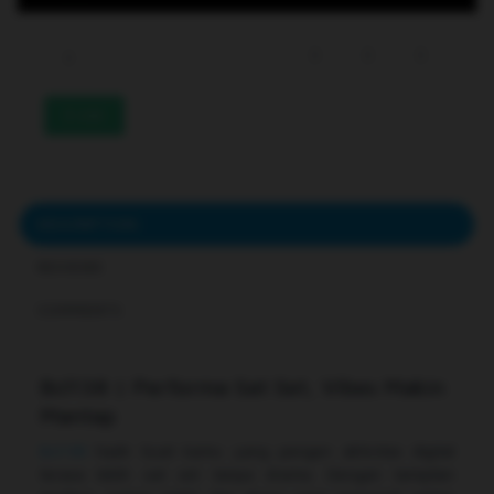
233
DESCRIPTION
REVIEWS
COMMENTS
Bcl138 | Performa Sat Set, Vibes Makin
Mantap
Bcl138
hadir buat kamu yang pengen aktivitas digital
terasa lebih sat set tanpa drama. Dengan tampilan