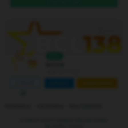
DAFTAR DI SINI
Level 4
Online
Bcl138
Joined Jan 01 2026
FOLLOW
CONTACT
CUSTOM ORDER
Marketplace
Link Building
Blog Comments
is ranked
5
out of
5
. Based on
250
user reviews.
Rp
10.000
-
In stock