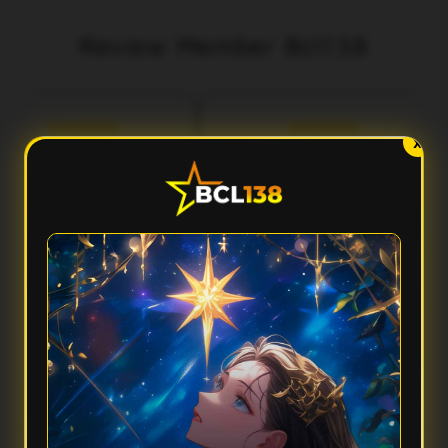
Review Member Bcl138
aka
Fery
3 menit lalu
5 menit lalu
l***
Ilh***
X
Performa Sat Set
Aksesnya Gak Ribet
cl138 terasa ringan banget
Suka sama Bcl138 karena
dipakai. Aksesnya cepat,
tampilannya clean dan gampang
tampilannya modern, dan
dipahami. Dari awal masuk sampai
rpindahan menunya smooth
buka fiturnya semua terasa praktis
tanpa bikin nunggu lama.
dan responsif.
FAQ — Pertanyaan Umum
Kenapa Bcl138 disebut punya performa sat set?
Karena Bcl138 mengutamakan akses yang cepat, sistem