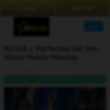
LOGIN
DAFTAR
JOIN
Bcl138 | Performa Sat Set,
Vibes Makin Mantap
99.5% (976)
DAFTAR DI SINI