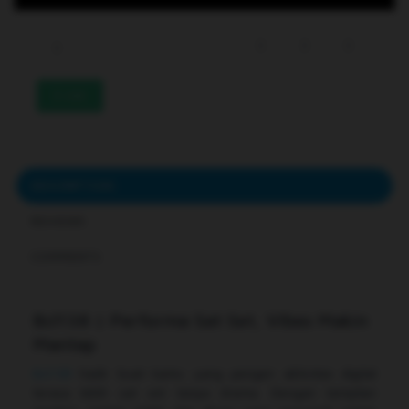
233
DESCRIPTION
REVIEWS
COMMENTS
Bcl138 | Performa Sat Set, Vibes Makin
Mantap
Bcl138
hadir buat kamu yang pengen aktivitas digital
terasa lebih sat set tanpa drama. Dengan tampilan