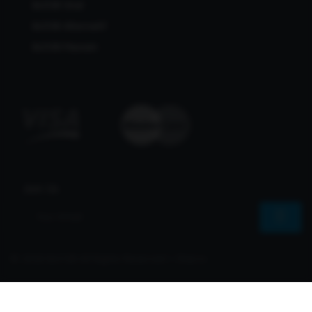
Bcl138 Viral
Bcl138 Alternatif
Bcl138 Maxwin
Join Us
© 2026 Bcl138 All Rights Reserved | Sharvs