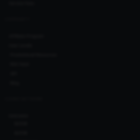
Service Fees
COMMUNITY
Affiliate Program
User Levels
Promotional Resources
RSS feed
API
Blog
CLERKS NETWORK
Ionicware
Bcl138
Bcl138