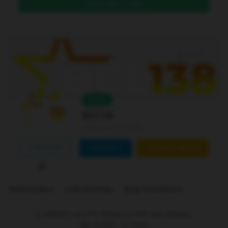
DAFTAR DI SINI
Level 4
Online
Bcl138
Joined Jan 01 2026
FOLLOW
CONTACT
CUSTOM ORDER
Marketplace
Link Building
Blog Comments
is ranked
5
out of
5
. Based on
250
user reviews.
Rp
10.000
-
In stock