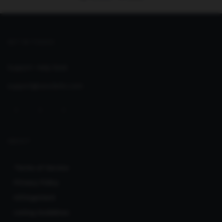
GET IN TOUCH
Support:
Help Desk
support@seoclerks.com
ABOUT
Terms of Service
Privacy Policy
Infringement
Listing Guidelines