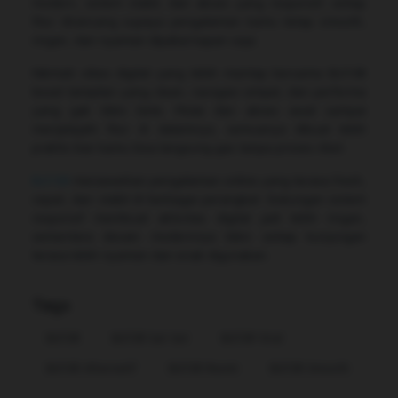
modern, sistem stabil, dan akses yang responsif, setiap
fitur dirancang supaya pengalaman kamu tetap smooth,
ringan, dan nyaman dipakai kapan saja.
Nikmati vibes digital yang lebih mantap bersama Bcl138
lewat tampilan yang clean, navigasi simpel, dan performa
yang gak bikin bete. Mulai dari akses awal sampai
menjelajahi fitur di dalamnya, semuanya dibuat lebih
praktis biar kamu bisa langsung gas tanpa proses ribet.
Bcl138
menawarkan pengalaman online yang terasa fresh,
cepat, dan stabil di berbagai perangkat. Dukungan sistem
responsif membuat aktivitas digital jadi lebih ringan,
sementara desain modernnya bikin setiap kunjungan
terasa lebih nyaman dan enak digunakan.
Tags
Bcl138
Bcl138 Sat Set
Bcl138 Viral
Bcl138 Alternatif
Bcl138 Resmi
Bcl138 Smooth