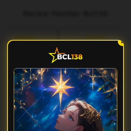
Review Member Bcl138
aka
Fery
3 menit lalu
5 menit lalu
l***
Ilh***
X
Performa Sat Set
Aksesnya Gak Ribet
cl138 terasa ringan banget
Suka sama Bcl138 karena
dipakai. Aksesnya cepat,
tampilannya clean dan gampang
tampilannya modern, dan
dipahami. Dari awal masuk sampai
rpindahan menunya smooth
buka fiturnya semua terasa praktis
tanpa bikin nunggu lama.
dan responsif.
FAQ — Pertanyaan Umum
Kenapa Bcl138 disebut punya performa sat set?
Karena Bcl138 mengutamakan akses yang cepat, sistem