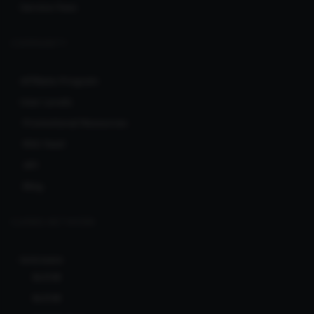
Service Fees
COMMUNITY
Affiliate Program
User Levels
Promotional Resources
RSS feed
API
Blog
CLERKS NETWORK
Ionicware
Bcl138
Bcl138