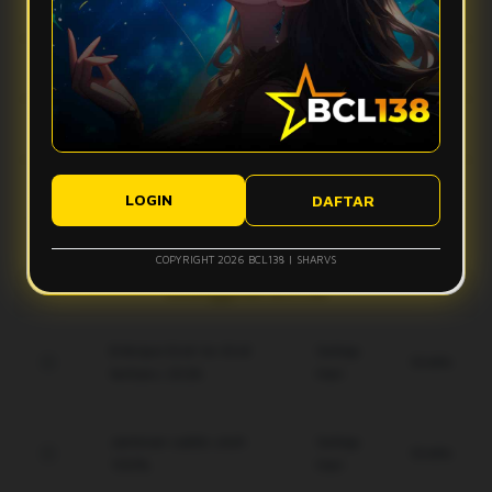
Apa yang bikin vibes Bcl138 terasa makin mantap?
stabil, dan tampilan ringan sehingga aktivitas digital terasa
lebih smooth tanpa banyak hambatan.
Bcl138 hadir dengan desain modern, navigasi simpel, dan
Apakah Bcl138 nyaman digunakan di perangkat mobile?
fitur yang mudah diakses. Kombinasi ini membuat
pengalaman pengguna terasa lebih nyaman dan gak bikin
Ya, Bcl138 dirancang agar tetap responsif saat diakses
bete.
Bagaimana performa Bcl138 saat koneksi kurang ideal?
lewat smartphone, tablet, maupun desktop, sehingga
tampilannya tetap rapi dan ringan di berbagai ukuran layar.
Sistem Bcl138 dibuat responsif untuk membantu akses tetap
Apakah tampilan Bcl138 mudah dipahami pengguna baru?
berjalan lebih optimal, meskipun kualitas koneksi pengguna
LOGIN
DAFTAR
tetap bisa memengaruhi kecepatan pengalaman digital.
Ya, tampilan Bcl138 dibuat modern, clean, dan simpel agar
pengguna baru bisa memahami alur akses dengan lebih
COPYRIGHT 2026 BCL138 | SHARVS
mudah tanpa merasa ribet.
Keunggulan Bcl138
Enkripsi End-to-End
Setiap
Gratis
terbaru 2026.
Hari
Jaminan saldo utuh
Setiap
Gratis
100%.
Hari