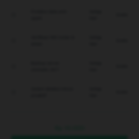
Proteksi data anti-
Setiap
Gratis
spam.
Hari
Verifikasi WD instan &
Setiap
Gratis
aman.
Hari
Backup server
Setiap
Gratis
otomatis 24/7.
Hari
Sistem deteksi intrusi
Setiap
Gratis
proaktif.
Hari
Rp
10.000