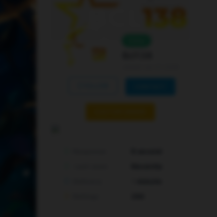
Online
Bcl138
Joined Jan 01 2026
FOLLOW
CONTACT
CUSTOM ORDER
Response
3
second
Last seen
Recently
Delivery
1
minute
Ratings
250