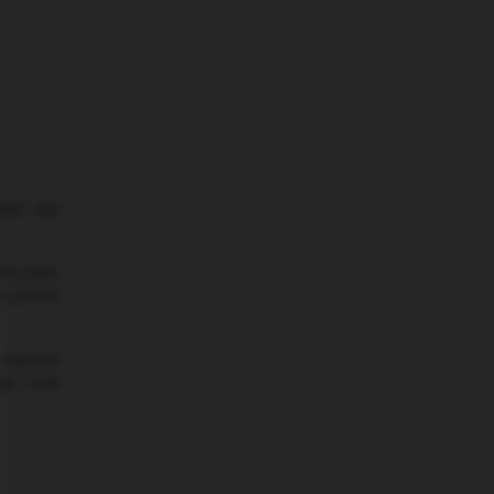
abil, dan
kin bete.
pa proses
esponsif
dan enak