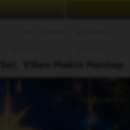
HOME
COMMUNITY
SELL A SERVICE
Bcl138 Alternatif
Bcl138 Resmi
 Set, Vibes Makin Mantap