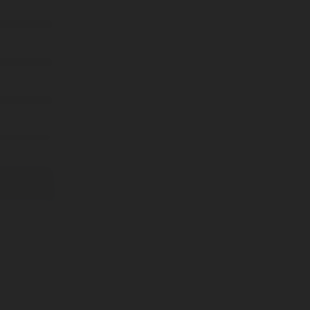
na terasa
 rapi dan
p bisa
pa merasa