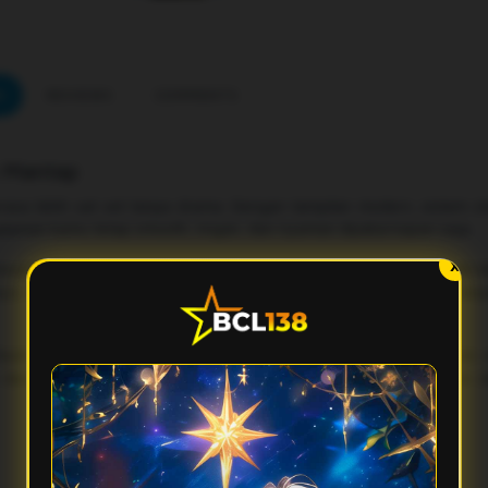
N
REVIEWS
COMMENTS
n Mantap
rasa lebih sat set tanpa drama. Dengan tampilan modern, sistem st
galaman kamu tetap smooth, ringan, dan nyaman dipakai kapan saja.
X
lewat tampilan yang clean, navigasi simpel, dan performa yang gak bi
nya, semuanya dibuat lebih praktis biar kamu bisa langsung gas tan
sh, cepat, dan stabil di berbagai perangkat. Dukungan sistem r
ra desain modernnya bikin setiap kunjungan terasa lebih nyaman 