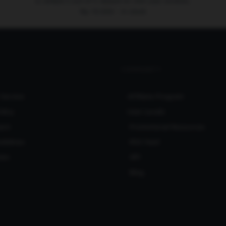
is ranked
5
out of
5
. Based on
250
user reviews.
Rp
10.000
-
In stock
COMMUNITY
Service
Affiliate Program
olicy
User Levels
ment
Promotional Resources
idelines
RSS feed
ees
API
Blog