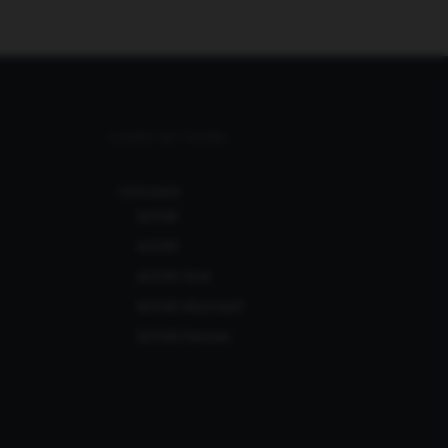
CLERKS NETWORK
Ionicware
Bcl138
Bcl138
Bcl138 Viral
Bcl138 Alternatif
Bcl138 Maxwin