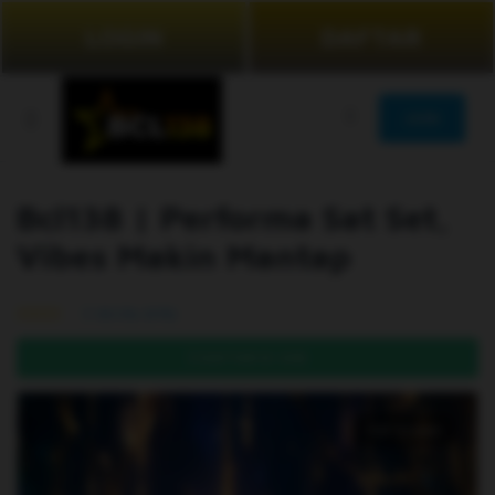
LOGIN
DAFTAR
JOIN
Bcl138 | Performa Sat Set,
Vibes Makin Mantap
99.5% (976)
DAFTAR DI SINI