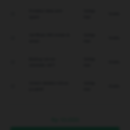
Proteksi data anti-
Setiap
Gratis
spam.
Hari
Verifikasi WD instan &
Setiap
Gratis
aman.
Hari
Backup server
Setiap
Gratis
otomatis 24/7.
Hari
Sistem deteksi intrusi
Setiap
Gratis
proaktif.
Hari
Rp
10.000