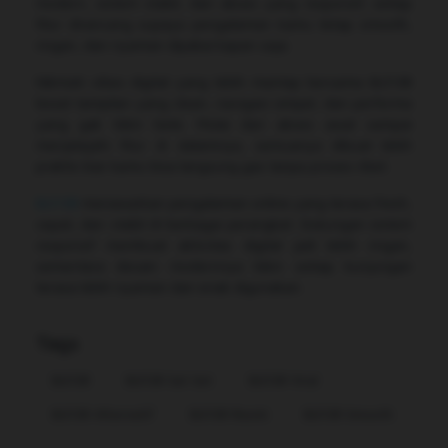
modern, sistem stabil, dan akses yang responsif, setiap
fitur dirancang supaya pengalaman kamu tetap smooth,
ringan, dan nyaman dipakai kapan saja.
Nikmati vibes digital yang lebih mantap bersama Bcl138
lewat tampilan yang clean, navigasi simpel, dan performa
yang gak bikin bete. Mulai dari akses awal sampai
menjelajahi fitur di dalamnya, semuanya dibuat lebih
praktis biar kamu bisa langsung gas tanpa proses ribet.
Bcl138
menawarkan pengalaman online yang terasa fresh,
cepat, dan stabil di berbagai perangkat. Dukungan sistem
responsif membuat aktivitas digital jadi lebih ringan,
sementara desain modernnya bikin setiap kunjungan
terasa lebih nyaman dan enak digunakan.
Tags
Bcl138
Bcl138 Sat Set
Bcl138 Viral
Bcl138 Alternatif
Bcl138 Resmi
Bcl138 Smooth