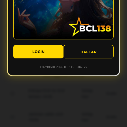
Apa yang bikin vibes Bcl138 terasa makin mantap?
stabil, dan tampilan ringan sehingga aktivitas digital terasa
lebih smooth tanpa banyak hambatan.
Bcl138 hadir dengan desain modern, navigasi simpel, dan
Apakah Bcl138 nyaman digunakan di perangkat mobile?
fitur yang mudah diakses. Kombinasi ini membuat
pengalaman pengguna terasa lebih nyaman dan gak bikin
Ya, Bcl138 dirancang agar tetap responsif saat diakses
bete.
Bagaimana performa Bcl138 saat koneksi kurang ideal?
lewat smartphone, tablet, maupun desktop, sehingga
tampilannya tetap rapi dan ringan di berbagai ukuran layar.
Sistem Bcl138 dibuat responsif untuk membantu akses tetap
Apakah tampilan Bcl138 mudah dipahami pengguna baru?
berjalan lebih optimal, meskipun kualitas koneksi pengguna
LOGIN
DAFTAR
tetap bisa memengaruhi kecepatan pengalaman digital.
Ya, tampilan Bcl138 dibuat modern, clean, dan simpel agar
pengguna baru bisa memahami alur akses dengan lebih
COPYRIGHT 2026 BCL138 | SHARVS
mudah tanpa merasa ribet.
Keunggulan Bcl138
Enkripsi End-to-End
Setiap
Gratis
terbaru 2026.
Hari
Jaminan saldo utuh
Setiap
Gratis
100%.
Hari