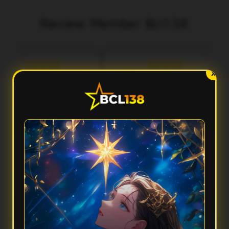
Review Member Bcl138
aka
Fery
3 menit lalu
5 menit lalu
l***
Ilh***
X
Performa Sat Set
Aksesnya Gak Ribet
cl138 terasa ringan banget
Suka sama Bcl138 karena
dipakai. Aksesnya cepat,
tampilannya clean dan gampang
tampilannya modern, dan
dipahami. Dari awal masuk sampai
rpindahan menunya smooth
buka fiturnya semua terasa praktis
tanpa bikin nunggu lama.
dan responsif.
FAQ — Pertanyaan Umum
Kenapa Bcl138 disebut punya performa sat set?
Karena Bcl138 mengutamakan akses yang cepat, sistem