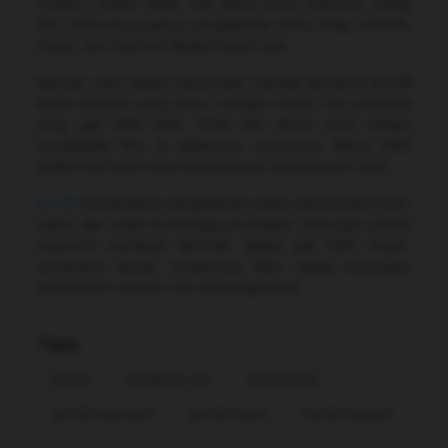
modern, sistem stabil, dan akses yang responsif, setiap
fitur dirancang supaya pengalaman kamu tetap smooth,
ringan, dan nyaman dipakai kapan saja.
Nikmati vibes digital yang lebih mantap bersama Bcl138
lewat tampilan yang clean, navigasi simpel, dan performa
yang gak bikin bete. Mulai dari akses awal sampai
menjelajahi fitur di dalamnya, semuanya dibuat lebih
praktis biar kamu bisa langsung gas tanpa proses ribet.
Bcl138
menawarkan pengalaman online yang terasa fresh,
cepat, dan stabil di berbagai perangkat. Dukungan sistem
responsif membuat aktivitas digital jadi lebih ringan,
sementara desain modernnya bikin setiap kunjungan
terasa lebih nyaman dan enak digunakan.
Tags
Bcl138
Bcl138 Sat Set
Bcl138 Viral
Bcl138 Alternatif
Bcl138 Resmi
Bcl138 Smooth