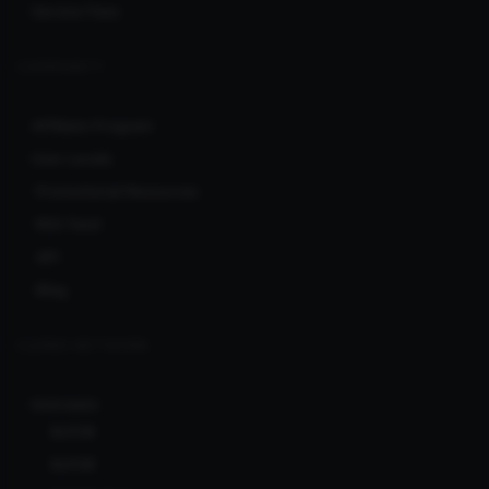
Service Fees
COMMUNITY
Affiliate Program
User Levels
Promotional Resources
RSS feed
API
Blog
CLERKS NETWORK
Ionicware
Bcl138
Bcl138