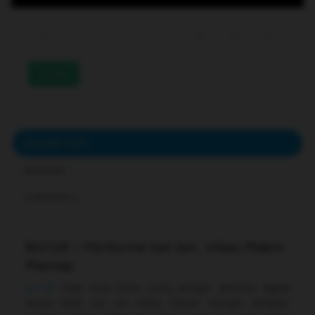
233
DESCRIPTION
REVIEWS
COMMENTS
Bcl138 | Performa Sat Set, Vibes Makin
Mantap
Bcl138
hadir buat kamu yang pengen aktivitas digital
terasa lebih sat set tanpa drama. Dengan tampilan