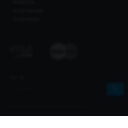
Bcl138 Viral
Bcl138 Alternatif
Bcl138 Maxwin
Join Us
© 2026 Bcl138 All Rights Reserved | Sharvs