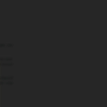
abil, dan
kin bete.
pa proses
esponsif
dan enak