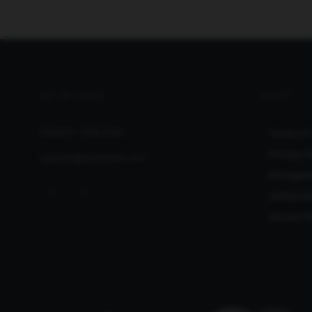
GET IN TOUCH
ABOUT
Support:
Help Desk
Terms of 
Privacy P
support@seoclerks.com
Infringe
Listing Gu
Service F