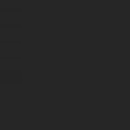
na terasa
 rapi dan
p bisa
pa merasa