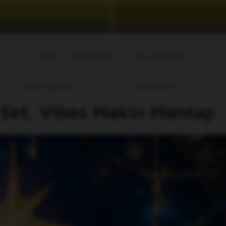
HOME
COMMUNITY
SELL A SERVICE
Bcl138 Alternatif
Bcl138 Resmi
 Set, Vibes Makin Mantap