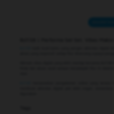
DESCRIPTIO
Bcl138 | Performa Sat Set, Vibes Maki
Bcl138
hadir buat kamu yang pengen aktivitas digital te
akses yang responsif, setiap fitur dirancang supaya pen
Nikmati vibes digital yang lebih mantap bersama Bcl138 
Mulai dari akses awal sampai menjelajahi fitur di dalam
ribet.
Bcl138
menawarkan pengalaman online yang terasa fre
membuat aktivitas digital jadi lebih ringan, sementa
digunakan.
Tags