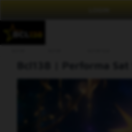
LOGIN
Bcl138
Bcl138
Bcl138 Viral
Bcl138 | Performa Sat