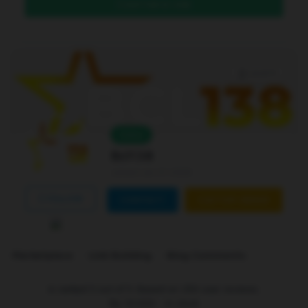
DAFTAR DI SINI
Level 4
Online
Bcl138
Joined Jan 01 2026
FOLLOW
CONTACT
CUSTOM ORDER
Marketplace
Link Building
Blog Comments
is ranked
5
out of
5
. Based on
250
user reviews.
Rp
10.000
-
In stock