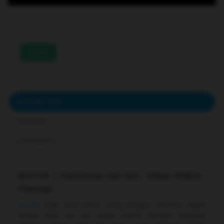
233
DESCRIPTION
REVIEWS
COMMENTS
Bcl138 | Performa Sat Set, Vibes Makin
Mantap
Bcl138
hadir buat kamu yang pengen aktivitas digital
terasa lebih sat set tanpa drama. Dengan tampilan