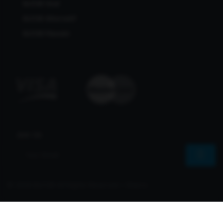
Bcl138 Viral
Bcl138 Alternatif
Bcl138 Maxwin
Join Us
© 2026 Bcl138 All Rights Reserved | Sharvs