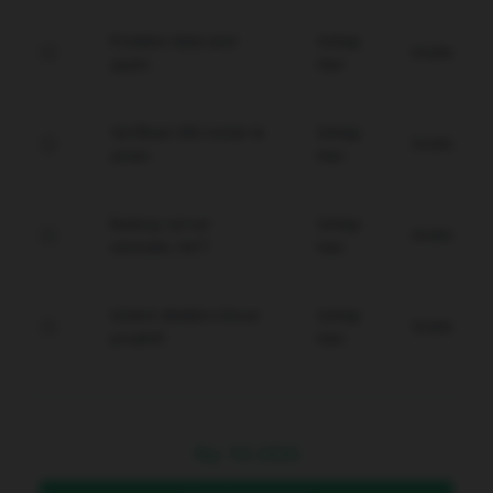
Proteksi data anti-
Setiap
Gratis
spam.
Hari
Verifikasi WD instan &
Setiap
Gratis
aman.
Hari
Backup server
Setiap
Gratis
otomatis 24/7.
Hari
Sistem deteksi intrusi
Setiap
Gratis
proaktif.
Hari
Rp
10.000