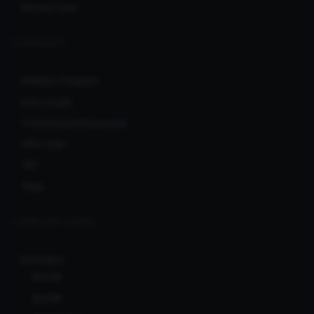
Service Fees
COMMUNITY
Affiliate Program
User Levels
Promotional Resources
RSS feed
API
Blog
CLERKS NETWORK
Ionicware
Bcl138
Bcl138