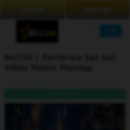
LOGIN
DAFTAR
JOIN
Bcl138 | Performa Sat Set,
Vibes Makin Mantap
99.5% (976)
DAFTAR DI SINI