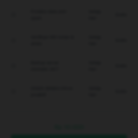
Proteksi data anti-
Setiap
Gratis
spam.
Hari
Verifikasi WD instan &
Setiap
Gratis
aman.
Hari
Backup server
Setiap
Gratis
otomatis 24/7.
Hari
Sistem deteksi intrusi
Setiap
Gratis
proaktif.
Hari
Rp
10.000